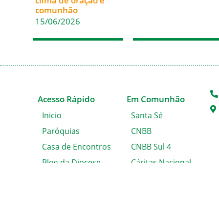
clima de oração e
comunhão
15/06/2026
Acesso Rápido
Em Comunhão
Inicio
Santa Sé
Paróquias
CNBB
Casa de Encontros
CNBB Sul 4
Blog da Diocese
Cáritas Nacional
Álbum de Fotos
Cáritas Blumenau
Solicitação de
Certidão
Fale conosco