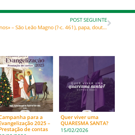
POST SEGUINTE
«Deixai vir a Mim os pequeninos» – São Leão Magno (?-c. 461), papa, doutor da Igreja
Campanha para a
Quer viver uma
Evangelização 2025 –
QUARESMA SANTA?
Prestação de contas
15/02/2026