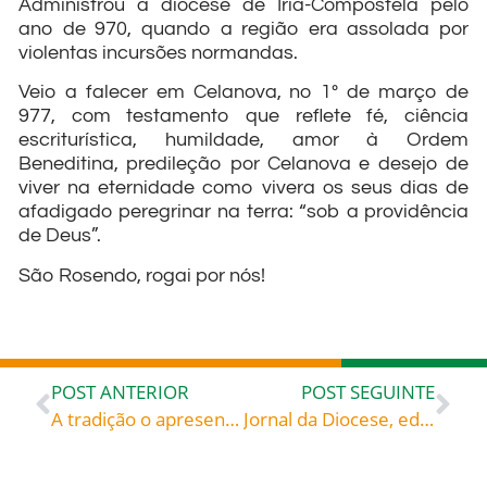
Administrou a diocese de Iria-Compostela pelo
ano de 970, quando a região era assolada por
violentas incursões normandas.
Veio a falecer em Celanova, no 1º de março de
977, com testamento que reflete fé, ciência
escriturística, humildade, amor à Ordem
Beneditina, predileção por Celanova e desejo de
viver na eternidade como vivera os seus dias de
afadigado peregrinar na terra: “sob a providência
de Deus”.
São Rosendo, rogai por nós!
POST ANTERIOR
POST SEGUINTE
A tradição o apresenta como rei sábio, piedoso, valoroso nas guerras empreendidas na defesa da pátria e da religião: Santo Osvaldo, celebrado hoje, 29, roga por todos nós!
Jornal da Diocese, edição de Março de 2016