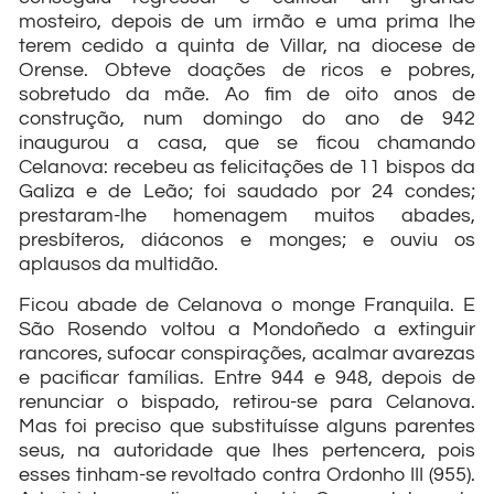
mosteiro, depois de um irmão e uma prima lhe
terem cedido a quinta de Villar, na diocese de
Orense. Obteve doações de ricos e pobres,
sobretudo da mãe. Ao fim de oito anos de
construção, num domingo do ano de 942
inaugurou a casa, que se ficou chamando
Celanova: recebeu as felicitações de 11 bispos da
Galiza e de Leão; foi saudado por 24 condes;
prestaram-lhe homenagem muitos abades,
presbíteros, diáconos e monges; e ouviu os
aplausos da multidão.
Ficou abade de Celanova o monge Franquila. E
São Rosendo voltou a Mondoñedo a extinguir
rancores, sufocar conspirações, acalmar avarezas
e pacificar famílias. Entre 944 e 948, depois de
renunciar o bispado, retirou-se para Celanova.
Mas foi preciso que substituísse alguns parentes
seus, na autoridade que lhes pertencera, pois
esses tinham-se revoltado contra Ordonho III (955).