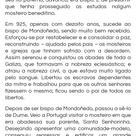
que tenha prosseguido os estudos nalgum
mosteiro beneditino.
Em 925, apenas com dezoito anos, sucede ao
bispo de Mondoñedo, sendo muito bem recebido.
Esforçou-se por restabelecer e e consolidar a paz,
reconstruindo – ajudado pelos pais – os mosteiros
e igrejas que tinham sofrido com a desordem.
Assim serenou e conquistou os abades de toda a
Galiza, que formavam a nobreza eclesiástica; e
atraiu a nobreza civil, a que estava muito ligado
pelo sangue. Libertou os escravos dependentes
da mitra e trabalhou para que os outros senhores
fizessem o mesmo; ficou sendo o pai de todos os
libertos.
Depois de ser bispo de Mondoñedo, passou a sê-lo
de Dume. Veio a Portugal visitar o mosteiro em que
era abadessa sua parente, Santa Senhorinha.
Desejando apresentar uma comunidade-modelo,
conseguiu regressar e edificar um grande