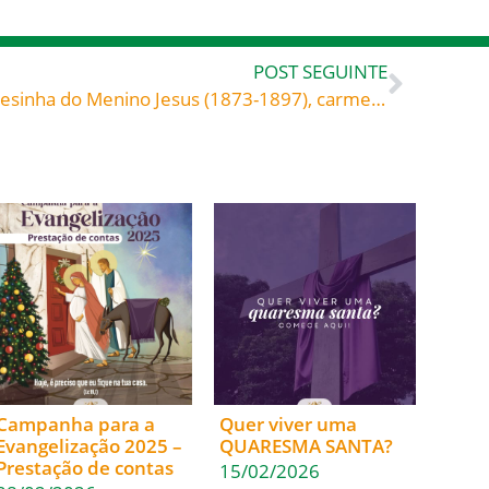
POST SEGUINTE
Amar os inimigos – Santa Teresinha do Menino Jesus (1873-1897), carmelita, doutora da Igreja
Campanha para a
Quer viver uma
Evangelização 2025 –
QUARESMA SANTA?
Prestação de contas
15/02/2026