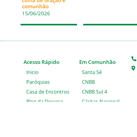
clima de oração e
comunhão
15/06/2026
Acesso Rápido
Em Comunhão
Inicio
Santa Sé
Paróquias
CNBB
Casa de Encontros
CNBB Sul 4
Blog da Diocese
Cáritas Nacional
Álbum de Fotos
Cáritas Blumenau
Solicitação de
Certidão
Fale conosco