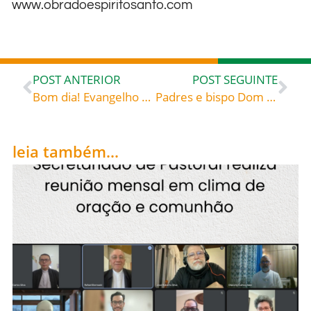
www.obradoespiritosanto.com
POST ANTERIOR
POST SEGUINTE
Bom dia! Evangelho de 14 de dezembro de 2021: «João Batista veio até vós, ensinando-vos o caminho da justiça, e não acreditastes nele» – São Pedro Crisólogo (c. 406-450) bispo de Ravena, doutor da Igreja Sermão 167; CCL 248, 1025, PL 52, 636
Padres e bispo Dom Rafael Biernaski realizaram confraternização de Natal e Fim de Ano no Recanto dos Anjos, Blumenau
leia também...