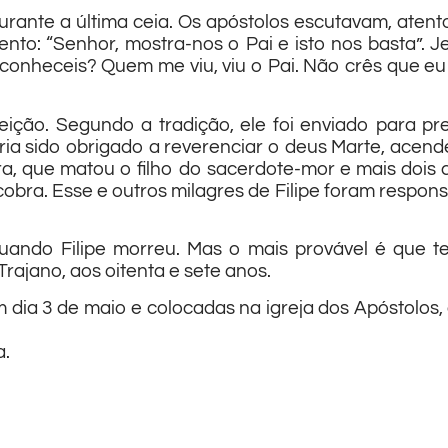
urante a última ceia. Os apóstolos escutavam, atent
nto: “Senhor, mostra-nos o Pai e isto nos basta”. J
onheceis? Quem me viu, viu o Pai. Não crês que eu 
ição. Segundo a tradição, ele foi enviado para p
teria sido obrigado a reverenciar o deus Marte, acen
ra, que matou o filho do sacerdote-mor e mais doi
 cobra. Esse e outros milagres de Filipe foram respo
ndo Filipe morreu. Mas o mais provável é que ten
rajano, aos oitenta e sete anos.
 dia 3 de maio e colocadas na igreja dos Apóstolos
a.