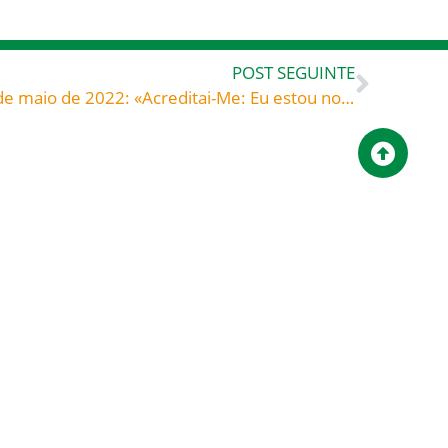
POST SEGUINTE
Bom dia! – Evangelho de 03 de maio de 2022: «Acreditai-Me: Eu estou no Pai e o Pai está em Mim» – São Bruno de Segni (c. 1045-1123) bispo Comentário sobre o Evangelho de João
Campanha para a
Quer viver uma
Evangelização 2025 –
QUARESMA SANTA?
Prestação de contas
15/02/2026