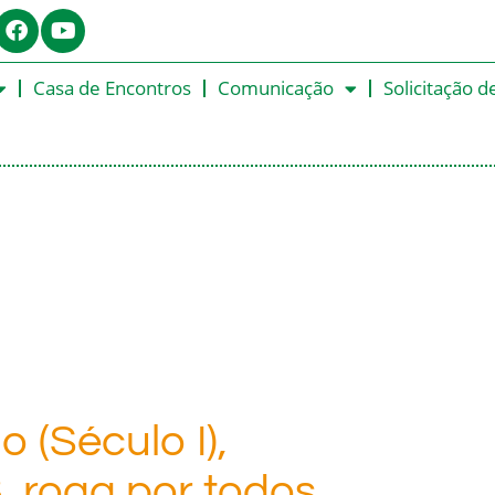
Casa de Encontros
Comunicação
Solicitação d
o (Século I),
, roga por todos