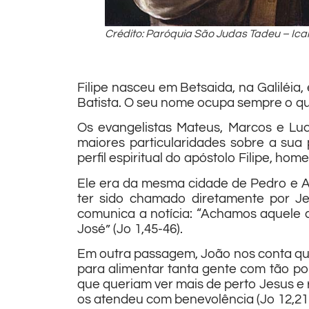
C
rédito: Paróquia São Judas Tadeu – Ica
Filipe nasceu em Betsaida, na Galiléia,
Batista. O seu nome ocupa sempre o qu
Os evangelistas Mateus, Marcos e Lu
maiores particularidades sobre a sua
perfil espiritual do apóstolo Filipe, h
Ele era da mesma cidade de Pedro e An
ter sido chamado diretamente por Je
comunica a notícia: “Achamos aquele d
José” (Jo 1,45-46).
Em outra passagem, João nos conta que 
para alimentar tanta gente com tão p
que queriam ver mais de perto Jesus e r
os atendeu com benevolência (Jo 12,21-