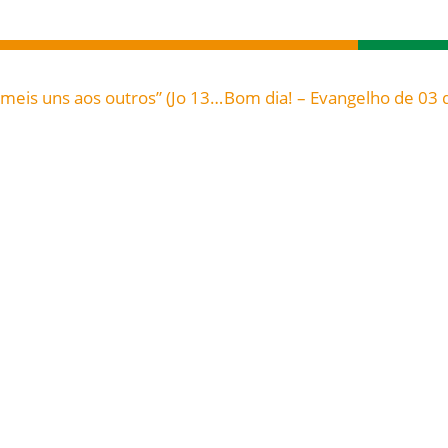
“Eu vos dou um novo mandamento: que vos ameis uns aos outros” (Jo 13,34) – Palavra de vida do mês de maio 2022
Prestação de Contas:
Campanha da
Coleta para a Terra
Solidariedade 2026:
Santa 2026.
Prestação de Contas.