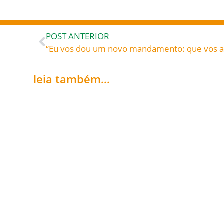
POST ANTERIOR
leia também...
Secretariado de
Fundo Diocesano de
Pastoral realiza
Solidariedade 2026
reunião mensal em
20/05/2026