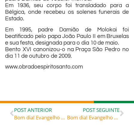
Em 1936, seu corpo foi transladado para a
Bélgica, onde recebeu os solenes funerais de
Estado.
Em 1995, padre Damião de Molokai foi
beatificado pelo papa João Paulo II em Bruxelas
e sua festa, designada para o dia 10 de maio.
Bento XVI canonizou-o na Praça São Pedro no
dia 11 de outubro de 2009.
www.obradoespiritosanto.com
POST ANTERIOR
POST SEGUINTE
Bom dia! Evangelho de 10 de maio de 2022: «Até quando nos vais trazer em suspenso?» – Santo Agostinho (354-430) bispo de Hipona (norte de África), doutor da Igreja Sobre a Trindade I, 13, 30-31
Bom dia! Evangelho de 11 de maio de 2022: Orígenes (c. 185-253) presbítero, teólogo Homilias sobre o Génesis, 1, 5-7