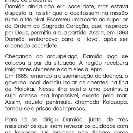
irmão caiu doente.
Damião ainda não era sacerdote, mas estava
disposto a insistir que o aceitassem na missão
rumo a Molokai. Escreveu uma carta ao superior
da Ordem do Sagrado Coração, que, inspirado
por Deus, permitiu a sua partida. Assim, em 1863
Damião embarcava para o Havaí, após ser
ordenado sacerdote.
Chegando ao arquipélago, Damião logo se
colocou a par da situação. A região recebera
imigrantes chineses e com eles a lepra.
Em 1865, temendo a disseminação da doença, o
governo local decidiu isolar os doentes na ilha
de Molokai. Nessa ilha existia uma península
cujo acesso era impossível, exceto pelo mar.
Assim, aquela península, chamada Kalauapa,
tornou-se a prisão dos leprosos.
Para lá se dirigiu Damião, junto de três
missionários que iriam revezar os cuidados com
os leprosos. Os leprosos não tinham como