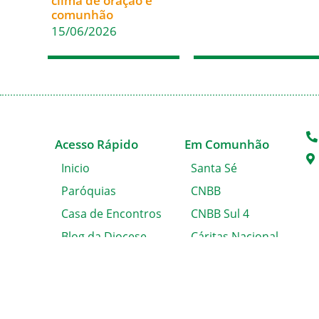
clima de oração e
comunhão
15/06/2026
Acesso Rápido
Em Comunhão
Inicio
Santa Sé
Paróquias
CNBB
Casa de Encontros
CNBB Sul 4
Blog da Diocese
Cáritas Nacional
Álbum de Fotos
Cáritas Blumenau
Solicitação de
Certidão
Fale conosco