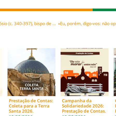
«A tua fé te salvou. Vai em paz» – Santo Ambrósio (c. 340-397), bispo de Milão, doutor da Igreja
Prestação de Contas:
Campanha da
Coleta para a Terra
Solidariedade 2026:
Santa 2026.
Prestação de Contas.