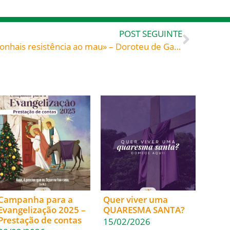
POST SEGUINTE
«Eu, porém, digo-vos: não oponhais resistência ao mau» – Doroteu de Gaza (c. 500-?), monge na Palestina
Campanha para a
Quer viver uma
Evangelização 2025 –
QUARESMA SANTA?
Prestação de contas
15/02/2026