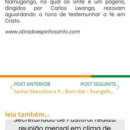
Namugongo, na qual os vinte e um pagens,
dirigidos por Carlos Lwanga, rezavam
aguardando a hora de testemunhar a fé em
Cristo.
www.obradoespiritosanto.com
POST ANTERIOR
POST SEGUINTE
Santos Marcelino e Pedro (Século IV), celebrados hoje, dia 02 de junho, rogai por todos nós!
Bom dia! – Evangelho de 03 de junho de 2022: «Desça a vossa paz sobre ela» – São Cipriano (c. 200-258) bispo de Cartago e mártir «Sobre a Unidade da Igreja Católica»
leia também...