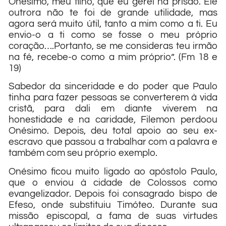
Onésimo, meu filho, que eu gerei na prisão. Ele
outrora não te foi de grande utilidade, mas
agora será muito útil, tanto a mim como a ti. Eu
envio-o a ti como se fosse o meu próprio
coração….Portanto, se me consideras teu irmão
na fé, recebe-o como a mim próprio”. (Fm 18 e
19)
Sabedor da sinceridade e do poder que Paulo
tinha para fazer pessoas se converterem à vida
cristã, para dali em diante viverem na
honestidade e na caridade, Filemon perdoou
Onésimo. Depois, deu total apoio ao seu ex-
escravo que passou a trabalhar com a palavra e
também com seu próprio exemplo.
Onésimo ficou muito ligado ao apóstolo Paulo,
que o enviou à cidade de Colossos como
evangelizador. Depois foi consagrado bispo de
Efeso, onde substituiu Timóteo. Durante sua
missão episcopal, a fama de suas virtudes