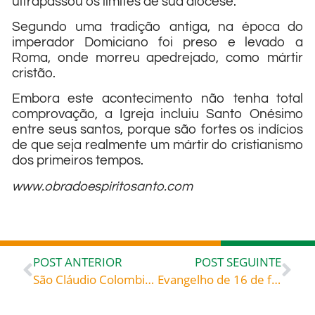
ultrapassou os limites de sua diocese.
Segundo uma tradição antiga, na época do
imperador Domiciano foi preso e levado a
Roma, onde morreu apedrejado, como mártir
cristão.
Embora este acontecimento não tenha total
comprovação, a Igreja incluiu Santo Onésimo
entre seus santos, porque são fortes os indícios
de que seja realmente um mártir do cristianismo
dos primeiros tempos.
www.obradoespiritosanto.com
POST ANTERIOR
POST SEGUINTE
São Cláudio Colombiere (+ Paray-le-Monial, França, 1682), celebrado hoje, dia 15 de fevereiro, roga por todos nós!
Evangelho de 16 de fevereiro de 2023: «Começou então a ensinar-lhes que o Filho do Homem tinha de sofrer muito» – Liturgia latina Hino de matinas do tempo da Paixão: «Pange, lingua, gloriosi»