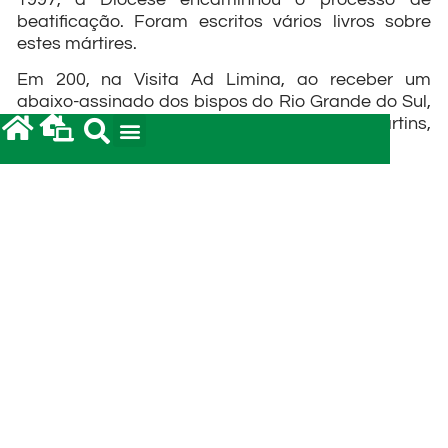
beatificação. Foram escritos vários livros sobre
estes mártires.
Em 200, na Visita Ad Limina, ao receber um
abaixo-assinado dos bispos do Rio Grande do Sul,
o Cardeal português, José Saraiva Martins,
responsável pelas beatificações, nos disse:
“Vocês precisam divulgar mais esta causa dos
mártires. A Igreja não pode beatificar uns mártires
que apenas são conhecidos no Alto Uruguai. Alto
Uruguai, parece ser de outro país, é preciso que
esta causa venha a interessar a todo o Rio Grande
e todo o Brasil, além disso, Espanha (onde padre
Manuel nasceu e foi ordenado padre) e Portugal
(onde trabalhou por mais de 10 anos na
Arquidiocese de Braga) precisam conhecer esta
causa”.
Começou-se então um grande trabalho de
divulgação. Falou-se diversas vezes a todos os