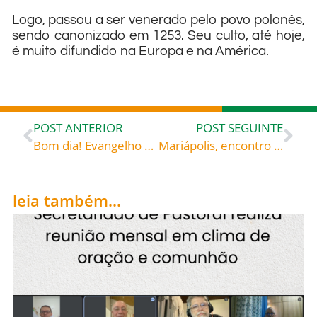
Logo, passou a ser venerado pelo povo polonês,
sendo canonizado em 1253. Seu culto, até hoje,
é muito difundido na Europa e na América.
POST ANTERIOR
POST SEGUINTE
Bom dia! Evangelho de 11 de abril de 2023: Consolação e alegria no Senhor – Santa Gertrudes de Helfta (1256-1301) monja beneditina Arauto do Amor Divino, Livro IV, SC 255
Mariápolis, encontro do povo de Deus – Conheça um pouco mais – E venha participar!
leia também...