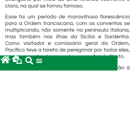
clara, na qual se tornou famoso.
Esse foi um período de maravilhosa florescência
para a Ordem franciscana, com os conventos se
multiplicando, não somente na península italiana,
mas também nas ilhas da Sicília e Sardenha.
Como visitador e comissário geral da Ordem,
Pacífico teve a tarefa de peregrinar por todos eles,
como pregador da paz e do evangelho de Cristo.
Em 1471, o papa Xisto IV o enviou em missão à
Sardenha e depois, outra vez, em 1480, durante a
invasão dos árabes muçulmanos, a fim de
organizar uma cruzada especial para expulsá-los.
Na ocasião, Pacífico sentiu que não tinha muito
tempo de vida. De fato, logo no início da cruzada
caiu gravemente enfermo. Não resistindo, morreu,
aos cinqüenta e oito anos, no dia 4 de junho de
1482, em Sassari, na Sardenha, longe de sua
querida cidade natal. Porém foi sepultado na