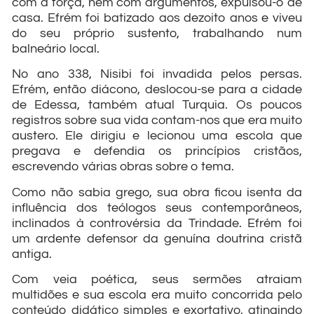
com a força, nem com argumentos, expulsou-o de
casa. Efrém foi batizado aos dezoito anos e viveu
do seu próprio sustento, trabalhando num
balneário local.
No ano 338, Nisibi foi invadida pelos persas.
Efrém, então diácono, deslocou-se para a cidade
de Edessa, também atual Turquia. Os poucos
registros sobre sua vida contam-nos que era muito
austero. Ele dirigiu e lecionou uma escola que
pregava e defendia os princípios cristãos,
escrevendo várias obras sobre o tema.
Como não sabia grego, sua obra ficou isenta da
influência dos teólogos seus contemporâneos,
inclinados à controvérsia da Trindade. Efrém foi
um ardente defensor da genuína doutrina cristã
antiga.
Com veia poética, seus sermões atraiam
multidões e sua escola era muito concorrida pelo
conteúdo didático simples e exortativo, atingindo