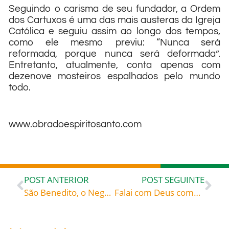
Seguindo o carisma de seu fundador, a Ordem
dos Cartuxos é uma das mais austeras da Igreja
Católica e seguiu assim ao longo dos tempos,
como ele mesmo previu: “Nunca será
reformada, porque nunca será deformada”.
Entretanto, atualmente, conta apenas com
dezenove mosteiros espalhados pelo mundo
todo.
www.obradoespiritosanto.com
POST ANTERIOR
POST SEGUINTE
São Benedito, o Negro (1526-1589), celebrado hoje, 05, roga por todos nós, principalmente para que tenhamos saúde de alma e corpo!
Falai com Deus como se fala com um amigo! – Santo Afonso-Maria de Ligório (1696-1787) bispo, doutor da Igreja «A conversa com Deus é agradável e fácil»