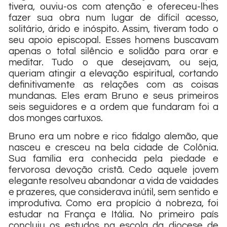
tivera, ouviu-os com atenção e ofereceu-lhes
fazer sua obra num lugar de difícil acesso,
solitário, árido e inóspito. Assim, tiveram todo o
seu apoio episcopal. Esses homens buscavam
apenas o total silêncio e solidão para orar e
meditar. Tudo o que desejavam, ou seja,
queriam atingir a elevação espiritual, cortando
definitivamente as relações com as coisas
mundanas. Eles eram Bruno e seus primeiros
seis seguidores e a ordem que fundaram foi a
dos monges cartuxos.
Bruno era um nobre e rico fidalgo alemão, que
nasceu e cresceu na bela cidade de Colônia.
Sua família era conhecida pela piedade e
fervorosa devoção cristã. Cedo aquele jovem
elegante resolveu abandonar a vida de vaidades
e prazeres, que considerava inútil, sem sentido e
improdutiva. Como era propício à nobreza, foi
estudar na França e Itália. No primeiro país
concluiu os estudos na escola da diocese de