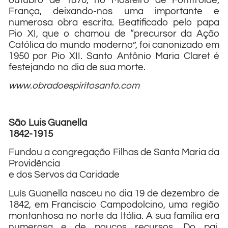
outubro de 1870, no Mosteiro de Fontfroide,
França, deixando-nos uma importante e
numerosa obra escrita. Beatificado pelo papa
Pio XI, que o chamou de “precursor da Ação
Católica do mundo moderno”, foi canonizado em
1950 por Pio XII. Santo Antônio Maria Claret é
festejando no dia de sua morte.
www.obradoespiritosanto.com
São Luis Guanella
1842-1915
Fundou a congregação Filhas de Santa Maria da
Providência
e dos Servos da Caridade
Luís Guanella nasceu no dia 19 de dezembro de
1842, em Franciscio Campodolcino, uma região
montanhosa no norte da Itália. A sua família era
numerosa e de poucos recursos. Do pai,