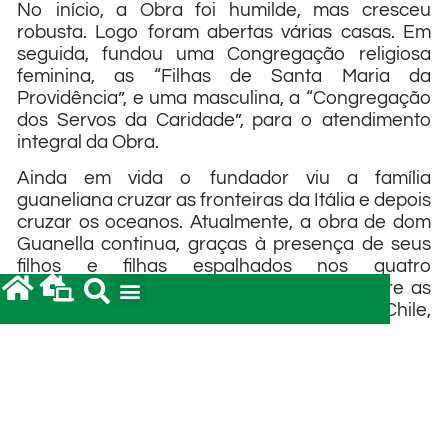
No início, a Obra foi humilde, mas cresceu
robusta. Logo foram abertas várias casas. Em
seguida, fundou uma Congregação religiosa
feminina, as “Filhas de Santa Maria da
Providência”, e uma masculina, a “Congregação
dos Servos da Caridade”, para o atendimento
integral da Obra.
Ainda em vida o fundador viu a família
guaneliana cruzar as fronteiras da Itália e depois
cruzar os oceanos. Atualmente, a obra de dom
Guanella continua, graças à presença de seus
filhos e filhas espalhados nos quatro
continentes, em mais de vinte nações, entre as
quais estão Brasil, Paraguai, Argentina, Chile,
Colômbia, Guatemala, México e Estados Unidos.
Ele faleceu com setenta e três anos de idade, na
cidade de Como, Itália, no dia 24 de outubro de
1915. O papa Paulo VI beatificou dom Luís
Guanella em 1964, em Roma. A sua família