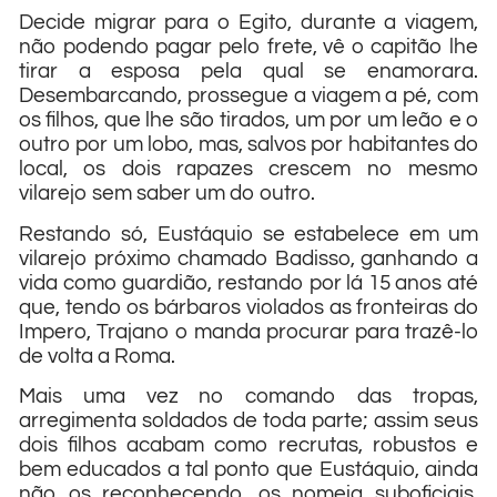
Decide migrar para o Egito, durante a viagem,
não podendo pagar pelo frete, vê o capitão lhe
tirar a esposa pela qual se enamorara.
Desembarcando, prossegue a viagem a pé, com
os filhos, que lhe são tirados, um por um leão e o
outro por um lobo, mas, salvos por habitantes do
local, os dois rapazes crescem no mesmo
vilarejo sem saber um do outro.
Restando só, Eustáquio se estabelece em um
vilarejo próximo chamado Badisso, ganhando a
vida como guardião, restando por lá 15 anos até
que, tendo os bárbaros violados as fronteiras do
Impero, Trajano o manda procurar para trazê-lo
de volta a Roma.
Mais uma vez no comando das tropas,
arregimenta soldados de toda parte; assim seus
dois filhos acabam como recrutas, robustos e
bem educados a tal ponto que Eustáquio, ainda
não os reconhecendo, os nomeia suboficiais,