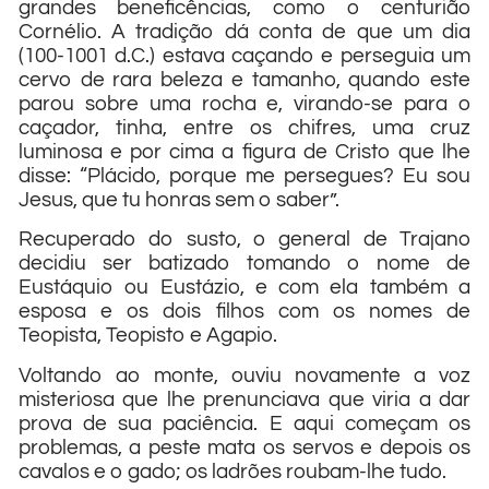
grandes beneficências, como o centurião
Cornélio. A tradição dá conta de que um dia
(100-1001 d.C.) estava caçando e perseguia um
cervo de rara beleza e tamanho, quando este
parou sobre uma rocha e, virando-se para o
caçador, tinha, entre os chifres, uma cruz
luminosa e por cima a figura de Cristo que lhe
disse: “Plácido, porque me persegues? Eu sou
Jesus, que tu honras sem o saber”.
Recuperado do susto, o general de Trajano
decidiu ser batizado tomando o nome de
Eustáquio ou Eustázio, e com ela também a
esposa e os dois filhos com os nomes de
Teopista, Teopisto e Agapio.
Voltando ao monte, ouviu novamente a voz
misteriosa que lhe prenunciava que viria a dar
prova de sua paciência. E aqui começam os
problemas, a peste mata os servos e depois os
cavalos e o gado; os ladrões roubam-lhe tudo.