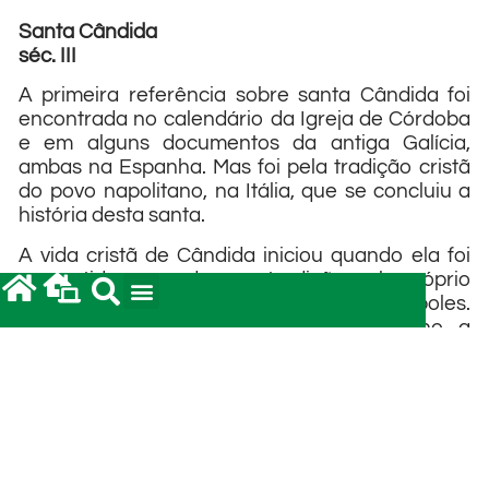
Santa Cândida
séc. III
A primeira referência sobre santa Cândida foi
encontrada no calendário da Igreja de Córdoba
e em alguns documentos da antiga Galícia,
ambas na Espanha. Mas foi pela tradição cristã
do povo napolitano, na Itália, que se concluiu a
história desta santa.
A vida cristã de Cândida iniciou quando ela foi
convertida, segundo essa tradição, pelo próprio
apóstolo Pedro, de passagem por Nápoles.
Naquela época, o apóstolo, com destino a
Roma, atravessou Nápoles, onde a primeira
pessoa que encontrou na estrada foi a pequena
Cândida. Percebeu, imediatamente, que a pobre
criança estava doente. Parou e perguntou-lhe
se conhecia a palavra de Jesus Cristo. Diante da
negativa e em seu ardor de levar a mensagem