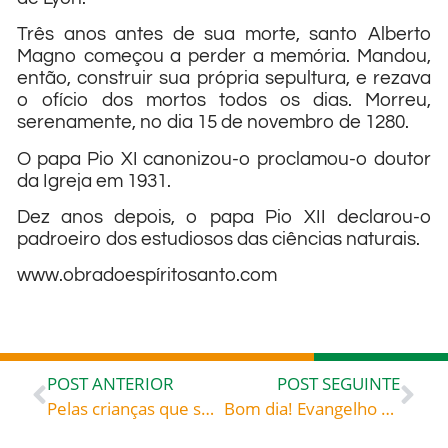
Três anos antes de sua morte, santo Alberto
Magno começou a perder a memória. Mandou,
então, construir sua própria sepultura, e rezava
o ofício dos mortos todos os dias. Morreu,
serenamente, no dia 15 de novembro de 1280.
O papa Pio XI canonizou-o proclamou-o doutor
da Igreja em 1931.
Dez anos depois, o papa Pio XII declarou-o
padroeiro dos estudiosos das ciências naturais.
www.obradoespíritosanto.com
POST ANTERIOR
POST SEGUINTE
Pelas crianças que sofrem – Vídeo do Papa para este mês de novembro
Bom dia! Evangelho de 15 de novembro de 2022: «Hoje entrou a salvação nesta casa» – São Tomás Moro (1478-1535) estadista inglês, mártir Tratado «Receber o corpo de Nosso Senhor»