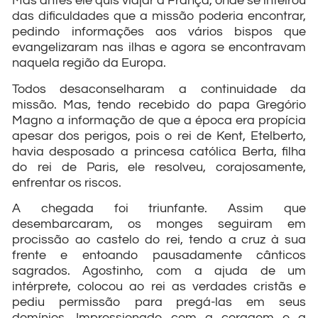
Mas antes ele quis viajar à França, onde se inteirou
das dificuldades que a missão poderia encontrar,
pedindo informações aos vários bispos que
evangelizaram nas ilhas e agora se encontravam
naquela região da Europa.
Todos desaconselharam a continuidade da
missão. Mas, tendo recebido do papa Gregório
Magno a informação de que a época era propícia
apesar dos perigos, pois o rei de Kent, Etelberto,
havia desposado a princesa católica Berta, filha
do rei de Paris, ele resolveu, corajosamente,
enfrentar os riscos.
A chegada foi triunfante. Assim que
desembarcaram, os monges seguiram em
procissão ao castelo do rei, tendo a cruz à sua
frente e entoando pausadamente cânticos
sagrados. Agostinho, com a ajuda de um
intérprete, colocou ao rei as verdades cristãs e
pediu permissão para pregá-las em seus
domínios. Impressionado com a coragem e a