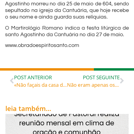
Agostinho morreu no dia 25 de maio de 604, sendo
sepultado na igreja da Cantuária, que hoje recebe
o seu nome e ainda guarda suas relíquias.
O Martirológio Romano indica a festa litúrgica de
santo Agostinho da Cantuária no dia 27 de maio.
www.obradoespiritosanto.com
POST ANTERIOR
POST SEGUINTE
«Não façais da casa de meu Pai um antro de comércio» (Jo 2,16) – São Jerônimo (347-420), presbítero, tradutor da Bíblia, doutor da Igreja
Não eram apenas os nobres que o respeitavam, ele era amado pelo povo pobre da diocese. Era pródigo em caridade e esmolas, dedicando ao seu rebanho um amor incondicional: São Germano de Paris (496-576), celebrado hoje, 28, roga por todos nós!
leia também...