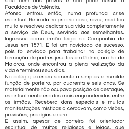
saiu bem nas provas e não pôde cursar a
Faculdade de Valência.
Afonso entrou, então, numa profunda crise
espiritual. Retirado na própria casa, rezou, meditou
muito e resolveu dedicar sua vida completamente
a serviço de Deus, servindo aos semelhantes.
Ingressou como irmão leigo na Companhia de
Jesus em 1571. E foi um noviciado de sucesso,
pois foi enviado para trabalhar no colégio de
formação de padres jesuítas em Palma, na ilha de
Maiorca, onde encontrou a plena realização da
vida e terminou seus dias.
No colégio, exerceu somente a simples e humilde
função de porteiro, por quarenta e seis anos. Se
materialmente não ocupava posição de destaque,
espiritualmente era dos mais engrandecidos entre
os irmãos. Recebera dons especiais e muitas
manifestações místicas o cercavam, como visões,
previsões, prodígios e cura.
E assim, apesar de porteiro, foi orientador
espiritual de muitos religiosos e leigos, que