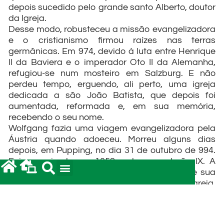
depois sucedido pelo grande santo Alberto, doutor
da Igreja.
Desse modo, robusteceu a missão evangelizadora
e o cristianismo firmou raízes nas terras
germânicas. Em 974, devido à luta entre Henrique
II da Baviera e o imperador Oto II da Alemanha,
refugiou-se num mosteiro em Salzburg. E não
perdeu tempo, erguendo, ali perto, uma igreja
dedicada a são João Batista, que depois foi
aumentada, reformada e, em sua memória,
recebendo o seu nome.
Wolfgang fazia uma viagem evangelizadora pela
Áustria quando adoeceu. Morreu alguns dias
depois, em Pupping, no dia 31 de outubro de 994.
Foi canonizado em 1052, pelo papa Leão IX. A
festa de são Wolfgang, celebrada no dia de sua
morte, é uma das mais tradicionais da Igreja,
especialmente entre os povos cristãos de língua
germânica.