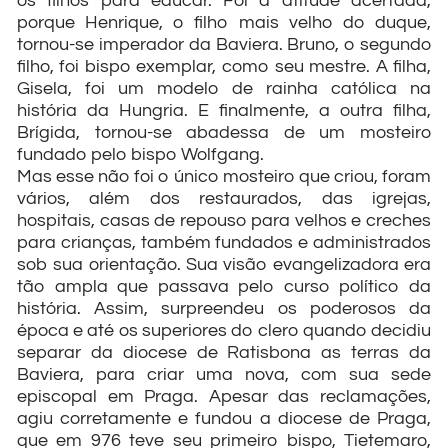
os filhos para educar. Foi a atitude acertada,
porque Henrique, o filho mais velho do duque,
tornou-se imperador da Baviera. Bruno, o segundo
filho, foi bispo exemplar, como seu mestre. A filha,
Gisela, foi um modelo de rainha católica na
história da Hungria. E finalmente, a outra filha,
Brígida, tornou-se abadessa de um mosteiro
fundado pelo bispo Wolfgang.
Mas esse não foi o único mosteiro que criou, foram
vários, além dos restaurados, das igrejas,
hospitais, casas de repouso para velhos e creches
para crianças, também fundados e administrados
sob sua orientação. Sua visão evangelizadora era
tão ampla que passava pelo curso político da
história. Assim, surpreendeu os poderosos da
época e até os superiores do clero quando decidiu
separar da diocese de Ratisbona as terras da
Baviera, para criar uma nova, com sua sede
episcopal em Praga. Apesar das reclamações,
agiu corretamente e fundou a diocese de Praga,
que em 976 teve seu primeiro bispo, Tietemaro,