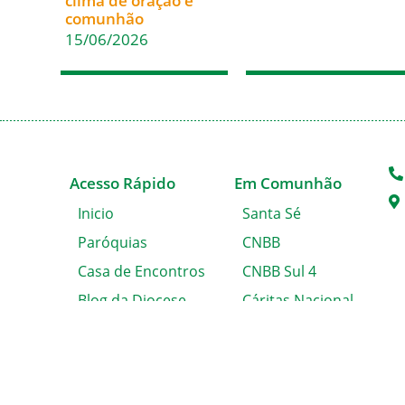
clima de oração e
comunhão
15/06/2026
Acesso Rápido
Em Comunhão
Inicio
Santa Sé
Paróquias
CNBB
Casa de Encontros
CNBB Sul 4
Blog da Diocese
Cáritas Nacional
Álbum de Fotos
Cáritas Blumenau
Solicitação de
Certidão
Fale conosco