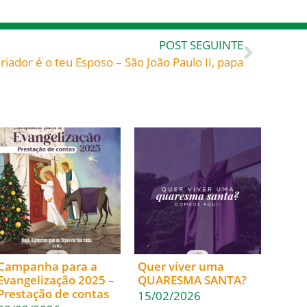
POST SEGUINTE
riador é o teu Esposo – São João Paulo II, papa
Campanha para a
Quer viver uma
Evangelização 2025 –
QUARESMA SANTA?
Prestação de contas
15/02/2026