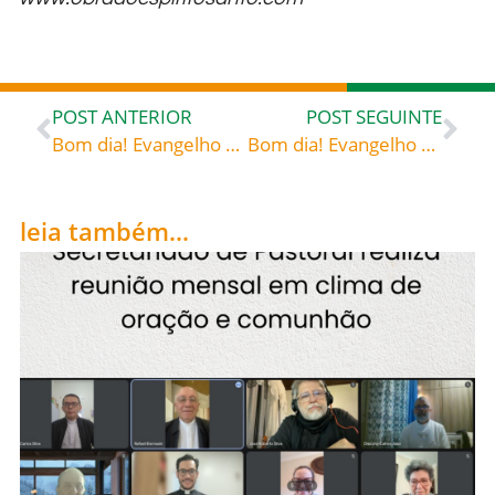
POST ANTERIOR
POST SEGUINTE
Bom dia! Evangelho de 17 de janeiro de 2023: «O sábado foi feito para o homem e não o homem para o sábado» – Bento XVI papa de 2005 a 2013 Exortação apostólica Sacramentum caritatis, 74 (trad © Libreria Editrice Vaticana)
Bom dia! Evangelho de 18 de janeiro de 2023: Cristo cura a paralisia dos nossos membros e do nosso coração – São Pedro Crisólogo (c. 406-450) bispo de Ravena, doutor da Igreja Homilia sobre o mistério da encarnação, 148 ; PL 52, 596 (trad. breviário, rev.)
leia também...