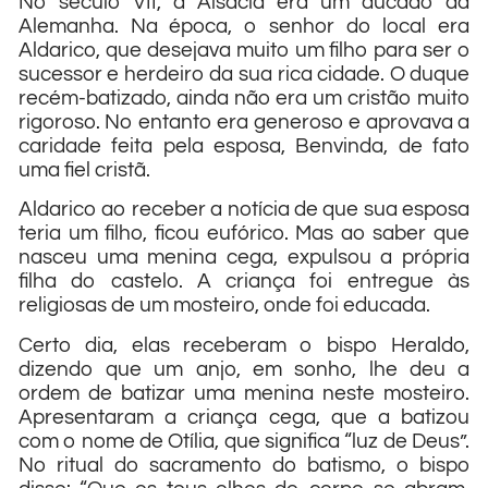
No século VII, a Alsácia era um ducado da
Alemanha. Na época, o senhor do local era
Aldarico, que desejava muito um filho para ser o
sucessor e herdeiro da sua rica cidade. O duque
recém-batizado, ainda não era um cristão muito
rigoroso. No entanto era generoso e aprovava a
caridade feita pela esposa, Benvinda, de fato
uma fiel cristã.
Aldarico ao receber a notícia de que sua esposa
teria um filho, ficou eufórico. Mas ao saber que
nasceu uma menina cega, expulsou a própria
filha do castelo. A criança foi entregue às
religiosas de um mosteiro, onde foi educada.
Certo dia, elas receberam o bispo Heraldo,
dizendo que um anjo, em sonho, lhe deu a
ordem de batizar uma menina neste mosteiro.
Apresentaram a criança cega, que a batizou
com o nome de Otília, que significa “luz de Deus”.
No ritual do sacramento do batismo, o bispo