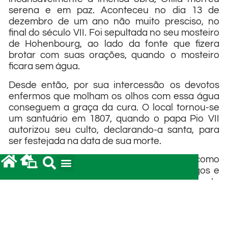
serena e em paz. Aconteceu no dia 13 de
dezembro de um ano não muito presciso, no
final do século VII. Foi sepultada no seu mosteiro
de Hohenbourg, ao lado da fonte que fizera
brotar com suas orações, quando o mosteiro
ficara sem água.
Desde então, por sua intercessão os devotos
enfermos que molham os olhos com essa água
conseguem a graça da cura. O local tornou-se
um santuário em 1807, quando o papa Pio VII
autorizou seu culto, declarando-a santa, para
ser festejada na data de sua morte.
Santa Otília é intensamente venerada como
protetora dos problemas da visão, dos cegos e
dos médicos oftalmologistas, principalmente
entre os povos de origem alemã. A Igreja a
declarou padroeira da Alsácia, atual território
francês.