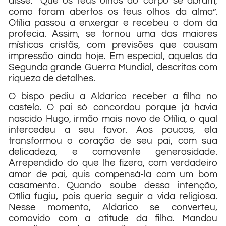
disse: “Que os teus olhos do corpo se abram,
como foram abertos os teus olhos da alma”.
Otília passou a enxergar e recebeu o dom da
profecia. Assim, se tornou uma das maiores
místicas cristãs, com previsões que causam
impressão ainda hoje. Em especial, aquelas da
Segunda grande Guerra Mundial, descritas com
riqueza de detalhes.
O bispo pediu a Aldarico receber a filha no
castelo. O pai só concordou porque já havia
nascido Hugo, irmão mais novo de Otília, o qual
intercedeu a seu favor. Aos poucos, ela
transformou o coração de seu pai, com sua
delicadeza, e comovente generosidade.
Arrependido do que lhe fizera, com verdadeiro
amor de pai, quis compensá-la com um bom
casamento. Quando soube dessa intenção,
Otília fugiu, pois queria seguir a vida religiosa.
Nesse momento, Aldarico se converteu,
comovido com a atitude da filha. Mandou