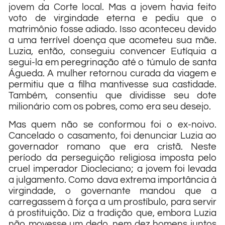
jovem da Corte local. Mas a jovem havia feito
voto de virgindade eterna e pediu que o
matrimônio fosse adiado. Isso aconteceu devido
a uma terrível doença que acometeu sua mãe.
Luzia, então, conseguiu convencer Eutíquia a
segui-la em peregrinação até o túmulo de santa
Águeda. A mulher retornou curada da viagem e
permitiu que a filha mantivesse sua castidade.
Também, consentiu que dividisse seu dote
milionário com os pobres, como era seu desejo.
Mas quem não se conformou foi o ex-noivo.
Cancelado o casamento, foi denunciar Luzia ao
governador romano que era cristã. Neste
período da perseguição religiosa imposta pelo
cruel imperador Diocleciano; a jovem foi levada
a julgamento. Como dava extrema importância à
virgindade, o governante mandou que a
carregassem à força a um prostíbulo, para servir
à prostituição. Diz a tradição que, embora Luzia
não movesse um dedo, nem dez homens juntos