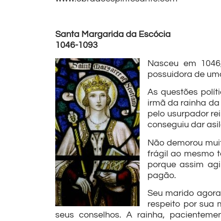
Santa Margarida da Escócia
1046-1093
Nasceu em 1046, 
possuidora de uma
As questões polít
irmã da rainha da
pelo usurpador re
conseguiu dar asil
Não demorou muito
frágil ao mesmo t
porque assim ag
pagão.
Seu marido agora 
respeito por sua 
seus conselhos. A rainha, pacienteme