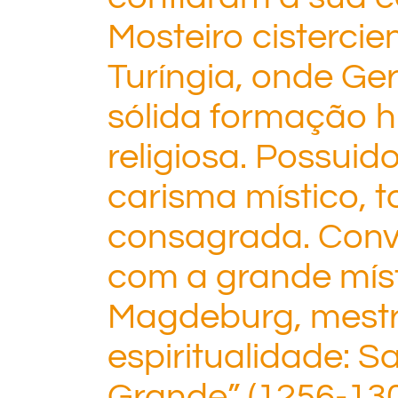
Mosteiro cistercie
Turíngia, onde Ge
sólida formação 
religiosa. Possuid
carisma místico, t
consagrada. Conv
com a grande míst
Magdeburg, mest
espiritualidade: S
Grande” (1256-130