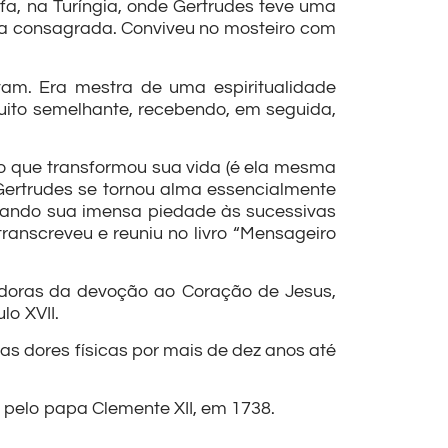
fa, na Turíngia, onde Gertrudes teve uma
osa consagrada. Conviveu no mosteiro com
vam. Era mestra de uma espiritualidade
ito semelhante, recebendo, em seguida,
são que transformou sua vida (é ela mesma
ertrudes se tornou alma essencialmente
mando sua imensa piedade às sucessivas
 transcreveu e reuniu no livro “Mensageiro
adoras da devoção ao Coração de Jesus,
o XVII.
tas dores físicas por mais de dez anos até
 pelo papa Clemente XII, em 1738.