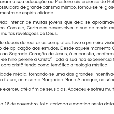
iaram a sua educação ao Mosteiro cisterciense de Hel
Possuidora de grande carisma místico, tornou-se religi
mestra de espiritualidade.
vida interior de muitas jovens que dela se aproxima
co. Com ela, Gertrudes desenvolveu a sua de modo mu
 muitas revelações de Deus.
do depois de recitar as completas, teve a primeira vi
so de aplicação aos estudos. Desde aquele momento G
 ao Sagrado Coração de Jesus, à eucaristia, confor
-se hino perene a Cristo”. Toda a sua rica experiência
 obra cristã tendo como temática a teologia mística.
a idade média, tornando-se uma das grandes incentiv
o futuro, com santa Margarida Maria Alacoque, no sécul
e exerceu até o fim de seus dias. Adoeceu e sofreu mui
ia 16 de novembro, foi autorizada e mantida nesta data