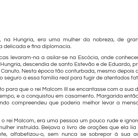
na Hungria, era uma mulher da nobreza, de grande 
 delicada e fina diplomacia.
icas levaram-na a asilar-se na Escócia, onde conhece
 Hungria, descendia de santo Estevão e de Eduardo, pre
i Canuto. Nesta época tão conturbada, mesmo depois d
o seguro a essa família real para fugir de atentados fat
 para que o rei Malcom III se encantasse com a sua de
empo, e a conquistou em casamento. Margarida então c
indo compreendeu que poderia melhor levar a mens
o rei Malcom, era uma pessoa um pouco rude e ignoran
mulher instruída. Beijava o livro de orações que ela l
nte, alfabetizou-o, sem nunca se sobrepor à sua au