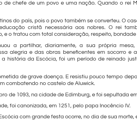
 de chefe de um povo e uma nação. Quando o rei Malc
tinos do país, pois o povo também se converteu. O casa
educação cristã necessária aos nobres. O rei tam
e o tratou com total consideração, respeito, bondade e
uou a partilhar, diariamente, a sua própria mesa,
ssa alegria e das obras beneficentes em socorro e 
 a história da Escócia, foi um período de reinado just
cometida de grave doença. E resistiu pouco tempo depo
ram combatendo no castelo de Aluwick.
bro de 1093, na cidade de Edimburg, e foi sepultada em
e, foi canonizada, em 1251, pelo papa Inocêncio IV.
Escócia com grande festa ocorre, no dia de sua morte,