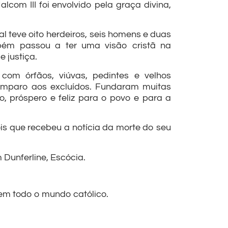
om III foi envolvido pela graça divina,
l teve oito herdeiros, seis homens e duas
bém passou a ter uma visão cristã na
 justiça.
 com órfãos, viúvas, pedintes e velhos
amparo aos excluídos. Fundaram muitas
o, próspero e feliz para o povo e para a
is que recebeu a notícia da morte do seu
 Dunferline, Escócia.
 em todo o mundo católico.