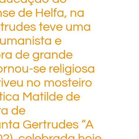
nse de Helfa, na
rtrudes teve uma
humanista e
ora de grande
ornou-se religiosa
iveu no mosteiro
ica Matilde de
ra de
anta Gertrudes “A
2), celebrada hoje,