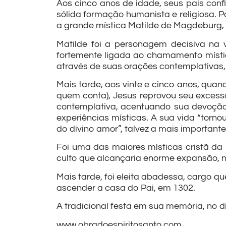
Aos cinco anos de idade, seus pais conf
sólida formação humanista e religiosa. 
a grande mística Matilde de Magdeburg, 
Matilde foi a personagem decisiva na 
fortemente ligada ao chamamento místi
através de suas orações contemplativas,
Mais tarde, aos vinte e cinco anos, quan
quem conta), Jesus reprovou seu exces
contemplativa, acentuando sua devoção
experiências místicas. A sua vida “tornou
do divino amor”, talvez a mais importante
Foi uma das maiores místicas cristã d
culto que alcançaria enorme expansão, n
Mais tarde, foi eleita abadessa, cargo qu
ascender a casa do Pai, em 1302.
A tradicional festa em sua memória, no d
www.obradoespiritosanto.com