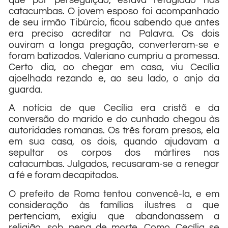
que por perseguição, estava refugiado nas
catacumbas. O jovem esposo foi acompanhado
de seu irmão Tibúrcio, ficou sabendo que antes
era preciso acreditar na Palavra. Os dois
ouviram a longa pregação, converteram-se e
foram batizados. Valeriano cumpriu a promessa.
Certo dia, ao chegar em casa, viu Cecília
ajoelhada rezando e, ao seu lado, o anjo da
guarda.
A notícia de que Cecília era cristã e da
conversão do marido e do cunhado chegou às
autoridades romanas. Os três foram presos, ela
em sua casa, os dois, quando ajudavam a
sepultar os corpos dos mártires nas
catacumbas. Julgados, recusaram-se a renegar
a fé e foram decapitados.
O prefeito de Roma tentou convencê-la, e em
consideração às famílias ilustres a que
pertenciam, exigiu que abandonassem a
religião, sob pena de morte. Como Cecília se