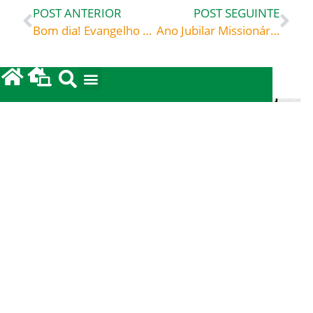
POST ANTERIOR
POST SEGUINTE
Bom dia! Evangelho de 22 de novembro de 2021: Dar tudo porque Cristo tudo deu – Beato Charles de Foucauld (1858-1916) eremita e missionário no Saara Retiro de Nazaré (1897)
Ano Jubilar Missionário – Instituído pela CNBB
leia também...