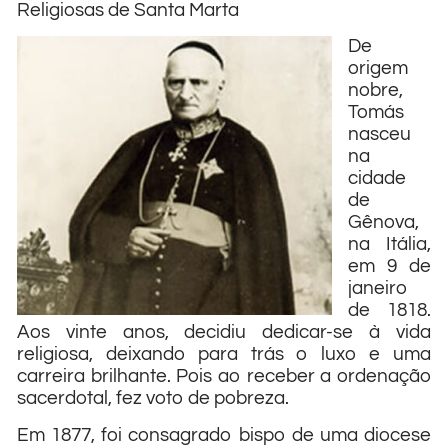
Religiosas de Santa Marta
De
origem
nobre,
Tomás
nasceu
na
cidade
de
Gênova,
na Itália,
em 9 de
janeiro
de 1818.
Aos vinte anos, decidiu dedicar-se à vida
religiosa, deixando para trás o luxo e uma
carreira brilhante. Pois ao receber a ordenação
sacerdotal, fez voto de pobreza.
Em 1877, foi consagrado bispo de uma diocese