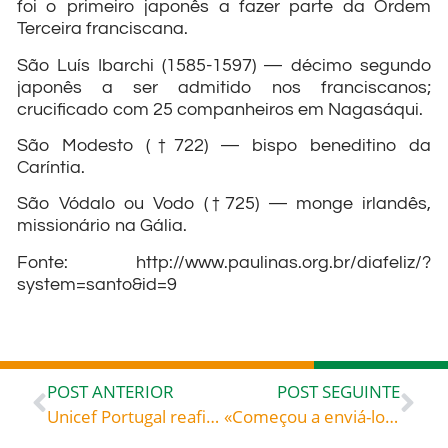
foi o primeiro japonês a fazer parte da Ordem
Terceira franciscana.
São Luís Ibarchi (1585-1597) — décimo segundo
japonês a ser admitido nos franciscanos;
crucificado com 25 companheiros em Nagasáqui.
São Modesto (†722) — bispo beneditino da
Caríntia.
São Vódalo ou Vodo (†725) — monge irlandês,
missionário na Gália.
Fonte: http://www.paulinas.org.br/diafeliz/?
system=santo&id=9
POST ANTERIOR
POST SEGUINTE
Unicef Portugal reafirma urgência da ajuda a 62 milhões de crianças
«Começou a enviá-los dois a dois» – Tomás de Celano (c. 1190-c. 1260), biógrafo de São Francisco e de Santa Clara