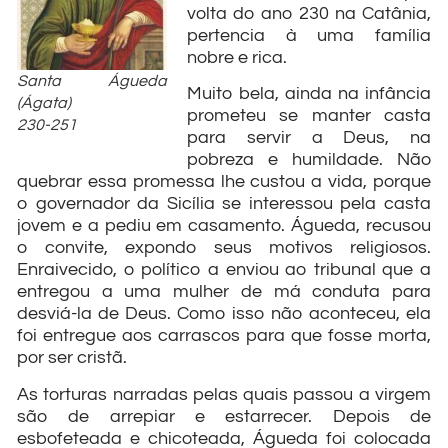
volta do ano 230 na Catânia,
pertencia à uma família
nobre e rica.
Santa Águeda
Muito bela, ainda na infância
(Ágata)
prometeu se manter casta
230-251
para servir a Deus, na
pobreza e humildade. Não
quebrar essa promessa lhe custou a vida, porque
o governador da Sicília se interessou pela casta
jovem e a pediu em casamento. Águeda, recusou
o convite, expondo seus motivos religiosos.
Enraivecido, o político a enviou ao tribunal que a
entregou a uma mulher de má conduta para
desviá-la de Deus. Como isso não aconteceu, ela
foi entregue aos carrascos para que fosse morta,
por ser cristã.
As torturas narradas pelas quais passou a virgem
são de arrepiar e estarrecer. Depois de
esbofeteada e chicoteada, Águeda foi colocada