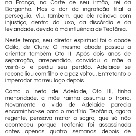
na França, na Corte de seu irmão, rei da
Borgonha. Mas a dor da ingratidão filial a
perseguia, Viu, também, que ele reinava com
injustiça, dentro do luxo, da discórdia e da
leviandade, devido à má influência de Teofânia.
Neste tempo, seu diretor espiritual foi o abade
Odilo, de Cluny. O mesmo abade passou a
orientar também Oto II. Após dois anos de
separação, arrependido, convidou a mãe a
visitá-lo e pediu seu perdão. Adelaide se
reconciliou com filho e a paz voltou. Entretanto o
imperador morreu logo depois.
Como o neto de Adelaide, Oto III, tinha
menoridade, a mãe rainha assumiu o trono.
Novamente a vida de Adelaide parecia
encaminhar-se para o martírio. Teofânia, agora
regente, pensava matar a sogra, que só não
aconteceu porque Teofânia foi assassinada
antes apenas quatro semanas depois de