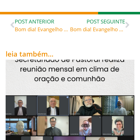
POST ANTERIOR
POST SEGUINTE
Bom dia! Evangelho de 16 de dezembro de 2021: «Mas o mais pequeno do Reino de Deus é maior do que ele» – Santo Efrém (c. 306-373) diácono da Síria, doutor da Igreja Comentário ao Diatessaron, 9, 7-13; SC 121
Bom dia! Evangelho de 17 de dezembro de 2021: «Maria, da qual nasceu Jesus» – Concílio Vaticano II Constituição dogmática sobre a Igreja, «Lumen Gentium», § 55
leia também...