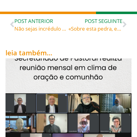
POST ANTERIOR
POST SEGUINTE
Não sejas incrédulo e sê Meu apóstolo – Basílio da Selêucia (?-c. 468), bispo
«Sobre esta pedra, edificarei a Minha Igreja» – Aelred de Rielvaux, monge cistercense
leia também...