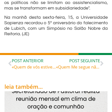
os políticos não se limitam ao assistencialismo,
mas se transformam em subsidiariedade".
Na manhã desta sexta-feira, 15, a Universidade
Sapienza recordou o 5º aniversário do falecimento
de Lubich, com um Simpósio no Salão Nobre da
Reitoria. (JE)
POST ANTERIOR
POST SEGUINTE
«Quem de vós estiver sem pecado atire-lhe a primeira pedra» – Beato João Paulo II (1920-2005), papa
«Quem Me segue não andará nas trevas, mas terá a luz da vida» – Santo Agostinho (354-430), bispo de Hipona (Norte de África), doutor da Igreja
leia também...