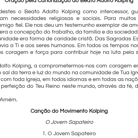
Oração pela Canonização do Beato Adolfo Kolping
destes o Beato Adolfo Kolping como intercessor, gu
m necessidades religiosas e sociais. Para muitos 
amigo fiel. Ele nos deu um testemunho exemplar de amor 
ra a concepção do trabalho, da família e da sociedade,
idade era forma de caridade cristã. Das Sagradas E
evia a Ti e aos seres humanos. Em todos os tempos no
s coragem e força para contribuir hoje na luta pela 
Adolfo Kolping, a comprometermos-nos com coragem e
 sal da terra e luz do mundo na comunidade de Tua Igre
m toda Igreja, em todos idiomas e em todas as naçõe
perfeição do Teu Reino neste mundo, através da fé,
. Amém.
Canção do Movimento Kolping
O Jovem Sapateiro
1. O Jovem Sapateiro