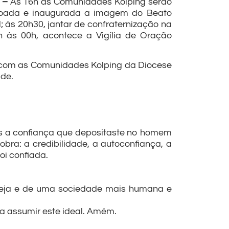
a –
Às 16h as Comunidades Kolping serão
nçoada e inaugurada a imagem do Beato
; às 20h30, jantar de confraternização na
 às 00h, acontece a Vigília de Oração
r com as Comunidades Kolping da Diocese
ade.
os a confiança que depositaste no homem
ra: a credibilidade, a autoconfiança, a
oi confiada.
reja e de uma sociedade mais humana e
 a assumir este ideal. Amém.