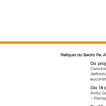
Relíquia do Beato Pe. 
Da prog
Comunia
definid
eucarís
Dia 18 
Anita G
– Paróq