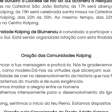
de outubro a Diocese de Rio do Sul acolherá a Relíqui
as na Catedral São João Batista; às 17h será abe
Kolping; às 19h será celebrada santa missa na Catedral
Kolping, das 22h às 00h. Ao mesmo tempo, das 22h
no Centro Kolping.
nidade Kolping de Blumenau
é convidada a participa
do Sul. Está sendo organizada lotação com esta finalid
Oração das Comunidades Kolping
nunciar a tua mensagem e praticá-la. Nós te gradecem
omo modelo.Dá-nos as virtudes que alicerçam sua ob
lidade de crer no desenvolvimento da história que nos f
fastemos do mundo e de suas exigências.
os irradiar a alegria entre os homens
lhemos intensamente para o desenvolvimento da Ig
ping, sentimos o início do teu Reino. Estamos dispostos