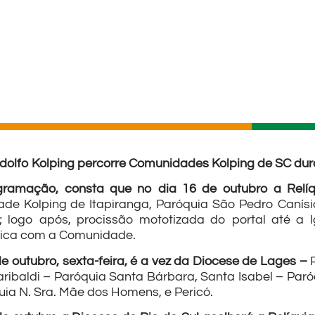
Adolfo Kolping percorre Comunidades Kolping de SC du
ramação, consta que no dia 16 de outubro a Relí
de Kolping de Itapiranga, Paróquia São Pedro Canísi
o; logo após, procissão mototizada do portal até a 
tica com a Comunidade.
de outubro, sexta-feira, é a vez da Diocese de Lages –
aribaldi – Paróquia Santa Bárbara, Santa Isabel – Par
uia N. Sra. Mãe dos Homens, e Pericó.