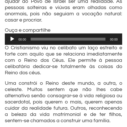
ajudar ao Povo de Israel ser uma realidade. As
pessoas solteiras e viúvas eram olhadas como
anormais, pois não seguiam a vocação natural:
casar e procriar.
Ouça e compartilhe
Tocador
00:00
00:00
de
O Cristianismo viu no celibato um laço estreito e
áudio
forte com aquilo que se relaciona imediatamente
com o Reino dos Céus. Ele permite à pessoa
celibatária dedicar-se totalmente às coisas do
Reino dos céus.
Uma constrói o Reino deste mundo, a outra, o
celeste. Muitos sentem que não lhes cabe
alternativa senão consagrar-se à vida religiosa ou
sacerdotal, pois querem o mais, querem apenas
cuidar da realidade futura. Outros, reconhecendo
a beleza da vida matrimonial e de ter filhos,
sentem-se chamados a construir uma família.