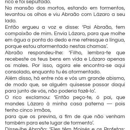
rico e foi sepultado.
Na mansão dos mortos, estando em tormentos,
levantou os olhos e viu Abraão com Lázaro a seu
lado.
Então ergueu a voz e disse: ‘Pai Abraão, tem
compaixão de mim. Envia Lázaro, para que molhe
em água a ponta do dedo e me refresque a língua,
porque estou atormentado nestas chamas’.
Abraão respondeu-lhe: ‘Filho, lembra-te que
recebeste os teus bens em vida e Lázaro apenas
os males. Por isso, agora ele encontra-se aqui
consolado, enquanto tu és atormentado.
Além disso, há entre nós e vós um grande abismo,
de modo que, se alguém quisesse passar daqui
para junto de vós, não poderia fazê-lo’.
O rico exclamou: ‘Então peço-te, ó pai, que
mandes Lázaro à minha casa paterna — pois
tenho cinco irmãos,
para que os previna, a fim de que não venham
também para este lugar de tormento’.
Disse-lhe Abraão: ‘Eles têm Moisés e os Profetas: