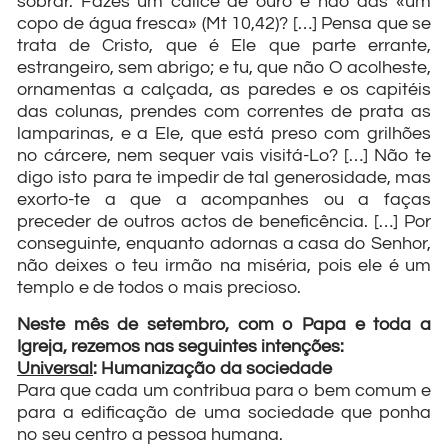
sobrar. Fazes um cálice de ouro e não dás «um
copo de água fresca» (Mt 10,42)? […] Pensa que se
trata de Cristo, que é Ele que parte errante,
estrangeiro, sem abrigo; e tu, que não O acolheste,
ornamentas a calçada, as paredes e os capitéis
das colunas, prendes com correntes de prata as
lamparinas, e a Ele, que está preso com grilhões
no cárcere, nem sequer vais visitá-Lo? […] Não te
digo isto para te impedir de tal generosidade, mas
exorto-te a que a acompanhes ou a faças
preceder de outros actos de beneficência. […] Por
conseguinte, enquanto adornas a casa do Senhor,
não deixes o teu irmão na miséria, pois ele é um
templo e de todos o mais precioso.
Neste mês de setembro, com o Papa e toda a
Igreja, rezemos nas seguintes intenções:
Universal
: Humanização da sociedade
Para que cada um contribua para o bem comum e
para a edificação de uma sociedade que ponha
no seu centro a pessoa humana.