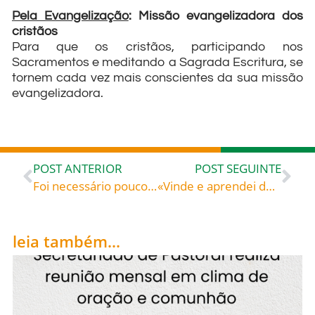
Pela Evangelização
: Missão evangelizadora dos
cristãos
Para que os cristãos, participando nos
Sacramentos e meditando a Sagrada Escritura, se
tornem cada vez mais conscientes da sua missão
evangelizadora.
POST ANTERIOR
POST SEGUINTE
Foi necessário pouco tempo para que ele reconduzisse as ovelhas desgarradas ao rebanho, ganhando o respeito tanto dos cristãos como dos árabes muçulmanos: Santo Alberto de Jerusalém (1150-1214), celebrado hoje, 25, roga por todos nós!
«Vinde e aprendei de Mim» (Mt 11,28-29) – São João Cassiano (c. 360-435), fundador de mosteiro em Marselha
leia também...