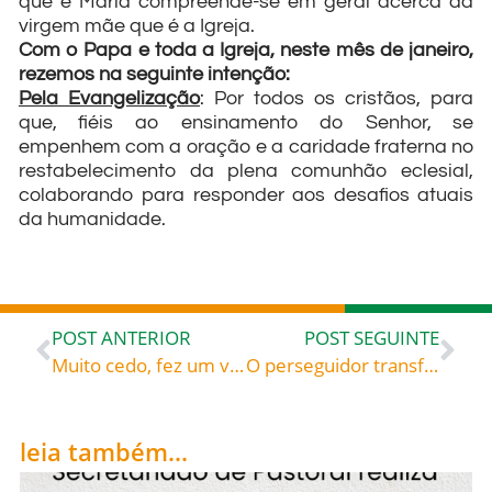
que é Maria compreende-se em geral acerca da
virgem mãe que é a Igreja.
Com o Papa e toda a Igreja, neste mês de janeiro,
rezemos na seguinte intenção:
Pela Evangelização
: Por todos os cristãos, para
que, fiéis ao ensinamento do Senhor, se
empenhem com a oração e a caridade fraterna no
restabelecimento da plena comunhão eclesial,
colaborando para responder aos desafios atuais
da humanidade.
POST ANTERIOR
POST SEGUINTE
Muito cedo, fez um voto de viver a castidade e buscar sempre a vontade do Senhor. Ao longo da história desse santo muito amado, vamos percebendo o quanto ele buscou e o quanto encontrou o que Deus queria: São Francisco de Sales, doutor da Igreja, celebrado hoje, 24, roga por todos nós!
O perseguidor transformado em pregador – Santo Agostinho (354-430), bispo de Hipona (norte de África), doutor da Igreja
leia também...