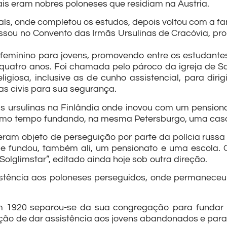
ais eram nobres poloneses que residiam na Áustria.
país, onde completou os estudos, depois voltou com a fa
essou no Convento das Irmãs Ursulinas de Cracóvia, pr
eminino para jovens, promovendo entre os estudantes 
quatro anos. Foi chamada pelo pároco da igreja de Sa
ligiosa, inclusive as de cunho assistencial, para diri
as civis para sua segurança.
ursulinas na Finlândia onde inovou com um pensiona
mesmo tempo fundando, na mesma Petersburgo, uma casa
eram objeto de perseguição por parte da polícia russa
de fundou, também ali, um pensionato e uma escola. 
“Solglimstar”, editado ainda hoje sob outra direção.
stência aos poloneses perseguidos, onde permaneceu 
em 1920 separou-se da sua congregação para fundar
o de dar assistência aos jovens abandonados e para c