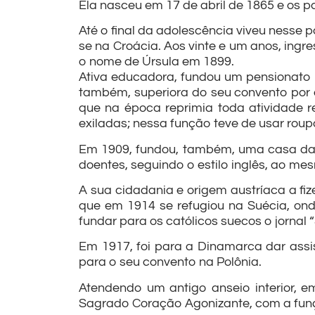
Ela nasceu em 17 de abril de 1865 e os p
Até o final da adolescência viveu nesse 
se na Croácia. Aos vinte e um anos, ingr
o nome de Úrsula em 1899.
Ativa educadora, fundou um pensionato f
também, superiora do seu convento por 
que na época reprimia toda atividade re
exiladas; nessa função teve de usar roup
Em 1909, fundou, também, uma casa das 
doentes, seguindo o estilo inglês, ao 
A sua cidadania e origem austríaca a fiz
que em 1914 se refugiou na Suécia, on
fundar para os católicos suecos o jornal 
Em 1917, foi para a Dinamarca dar assi
para o seu convento na Polônia.
Atendendo um antigo anseio interior, 
Sagrado Coração Agonizante, com a funçã