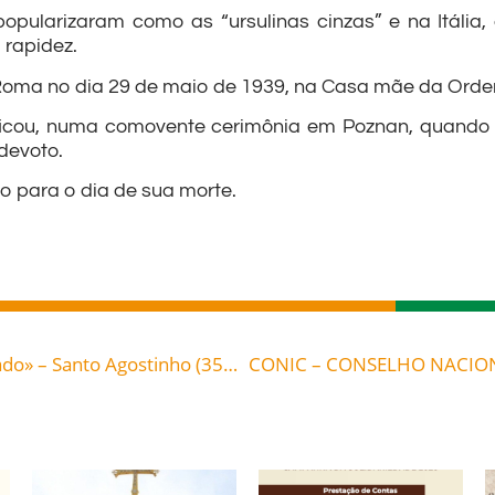
popularizaram como as “ursulinas cinzas” e na Itália
rapidez.
ma no dia 29 de maio de 1939, na Casa mãe da Ordem,
ficou, numa comovente cerimônia em Poznan, quando vi
devoto.
 para o dia de sua morte.
«Mas diz uma palavra e o meu servo será curado» – Santo Agostinho (354-430), bispo de Hipona (norte de África), doutor da Igreja
CONIC – CONSELHO NACIONA