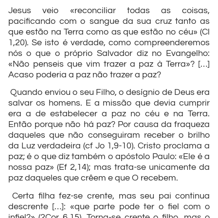
Jesus veio «reconciliar todas as coisas,
pacificando com o sangue da sua cruz tanto as
que estão na Terra como as que estão no céu» (Cl
1,20). Se isto é verdade, como compreenderemos
nós o que o próprio Salvador diz no Evangelho:
«Não penseis que vim trazer a paz à Terra»? […]
Acaso poderia a paz não trazer a paz?
Quando enviou o seu Filho, o desígnio de Deus era
salvar os homens. E a missão que devia cumprir
era a de estabelecer a paz no céu e na Terra.
Então porque não há paz? Por causa da fraqueza
daqueles que não conseguiram receber o brilho
da Luz verdadeira (cf Jo 1,9-10). Cristo proclama a
paz; é o que diz também o apóstolo Paulo: «Ele é a
nossa paz» (Ef 2,14); mas trata-se unicamente da
paz daqueles que crêem e que O recebem.
Certa filha fez-se crente, mas seu pai continua
descrente […]: «que parte pode ter o fiel com o
infiel?» (2Cor 6,15). Torna-se crente o filho, mas o