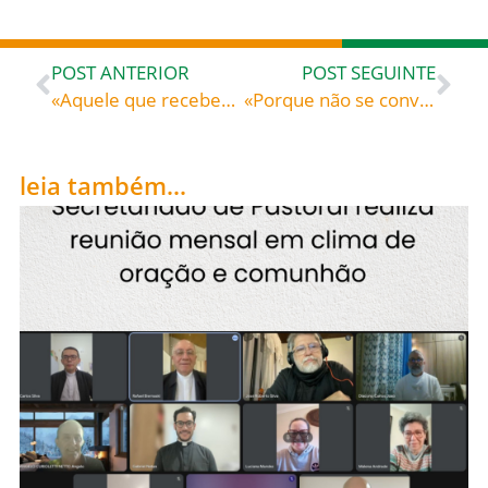
POST ANTERIOR
POST SEGUINTE
«Aquele que recebeu a semente em boa terra é o que ouve a palavra e a compreende… – Papa Francisco
«Porque não se converteram» – São Rafael Arnaiz Barón (1911-1938), monge trapista espanhol
leia também...