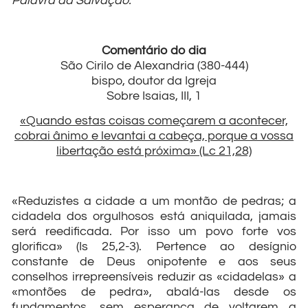
Palavra da Salvação.
Comentário do dia
São Cirilo de Alexandria (380-444)
bispo, doutor da Igreja
Sobre Isaias, III, 1
«Quando estas coisas começarem a acontecer,
cobrai ânimo e levantai a cabeça, porque a vossa
libertação está próxima» (Lc 21,28)
«Reduzistes a cidade a um montão de pedras; a
cidadela dos orgulhosos está aniquilada, jamais
será reedificada. Por isso um povo forte vos
glorifica» (Is 25,2-3). Pertence ao desígnio
constante de Deus onipotente e aos seus
conselhos irrepreensíveis reduzir as «cidadelas» a
«montões de pedra», abalá-las desde os
fundamentos, sem esperança de voltarem a