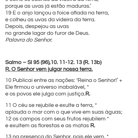
porque as uvas já estão maduras.’
19 E o anjo lançou a foice afiada na terra,
e colheu as uvas da videira da terra.
Depois, despejou as uvas
no grande lagar do furor de Deus.
Palavra do Senhor.
Salmo – Sl 95 (96),10. 11-12. 13 (R. 13b)
R. O Senhor vem julgar nossa terra.
10 Publicai entre as nações: ‘Reina o Senhor!’ +
Ele firmou o universo inabalável, *
e os povos ele julga com justiça.
R.
11 O céu se rejubile e exulte a terra, *
aplauda o mar com o que vive em suas águas;
12 os campos com seus frutos rejubilem *
e exultem as florestas e as matas
R.
13 na presença do Senhor, pois ele vem, *