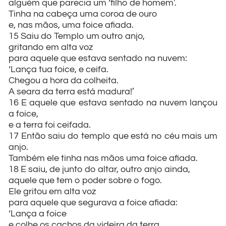
alguém que parecia um ‘filho de homem’.
Tinha na cabeça uma coroa de ouro
e, nas mãos, uma foice afiada.
15 Saiu do Templo um outro anjo,
gritando em alta voz
para aquele que estava sentado na nuvem:
‘Lança tua foice, e ceifa.
Chegou a hora da colheita.
A seara da terra está madura!’
16 E aquele que estava sentado na nuvem lançou
a foice,
e a terra foi ceifada.
17 Então saiu do templo que está no céu mais um
anjo.
Também ele tinha nas mãos uma foice afiada.
18 E saiu, de junto do altar, outro anjo ainda,
aquele que tem o poder sobre o fogo.
Ele gritou em alta voz
para aquele que segurava a foice afiada:
‘Lança a foice
e colhe os cachos da videira da terra,