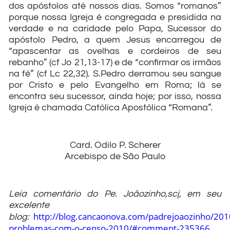
dos apóstolos até nossos dias. Somos “romanos”
porque nossa Igreja é congregada e presidida na
verdade e na caridade pelo Papa, Sucessor do
apóstolo Pedro, a quem Jesus encarregou de
“apascentar as ovelhas e cordeiros de seu
rebanho” (cf Jo 21,13-17) e de “confirmar os irmãos
na fé” (cf Lc 22,32). S.Pedro derramou seu sangue
por Cristo e pelo Evangelho em Roma; lá se
encontra seu sucessor, ainda hoje; por isso, nossa
Igreja é chamada Católica Apostólica “Romana”.
Card. Odilo P. Scherer
Arcebispo de São Paulo
Leia comentário do Pe. Joãozinho,scj, em seu
excelente
http://blog.cancaonova.com/padrejoaozinho/201
blog:
problemas-com-o-censo-2010/#comment-235366