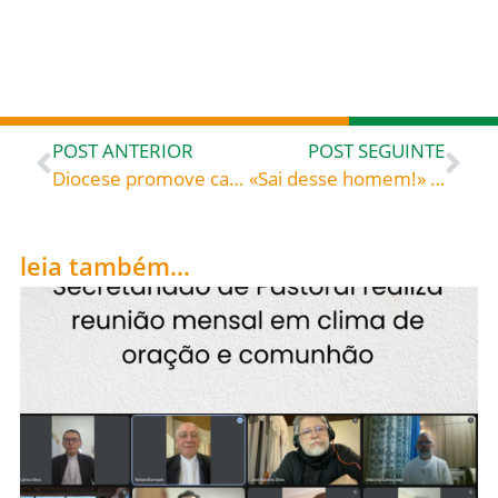
POST ANTERIOR
POST SEGUINTE
Diocese promove capacitação de Lideranças das Paróquias da Comarca Pastoral de Timbó
«Sai desse homem!» – São [Padre] Pio de Pietrelcina (1887-1968), capuchinho – Leituras Bíblicas
leia também...