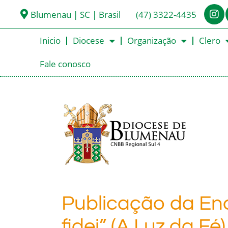
Blumenau | SC | Brasil
(47) 3322-4435
Inicio
Diocese
Organização
Clero
Fale conosco
Publicação da En
fidei” (A Luz da Fé)