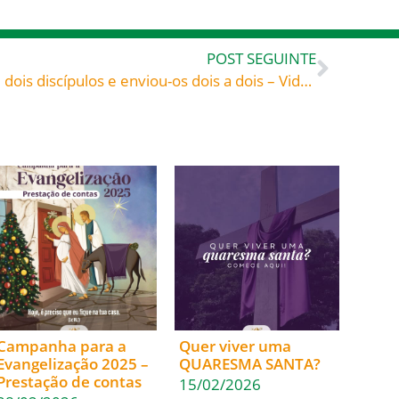
POST SEGUINTE
O Senhor designou setenta e dois discípulos e enviou-os dois a dois – Vida de São Francisco de Assis, chamada «Colectânea de Perugia» (c. 1311)
Campanha para a
Quer viver uma
Evangelização 2025 –
QUARESMA SANTA?
Prestação de contas
15/02/2026