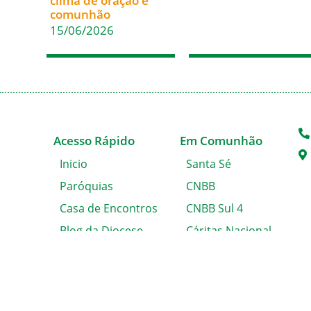
clima de oração e
comunhão
15/06/2026
Acesso Rápido
Em Comunhão
Inicio
Santa Sé
Paróquias
CNBB
Casa de Encontros
CNBB Sul 4
Blog da Diocese
Cáritas Nacional
Álbum de Fotos
Cáritas Blumenau
Solicitação de
Certidão
Fale conosco