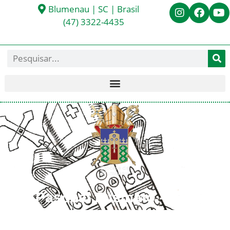
Blumenau | SC | Brasil
(47) 3322-4435
Frei Pascoal Fusinato - OFM
< Todos os Presbíteros