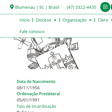
Blumenau | SC | Brasil
(47) 3322-4435
Inicio
Diocese
Organização
Clero
Fale conosco
Frei Nelson José Hillesheim
< Todos os Presbíteros
Data de Nascimento
08/11/1956
Ordenação Presbiteral
05/01/1991
Tipo de Incardinação