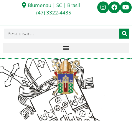
Blumenau | SC | Brasil
(47) 3322-4435
Padre Liris Almir Negherbon
< Todos os Presbíteros