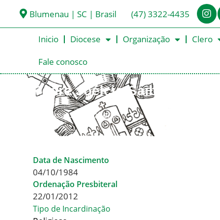
Blumenau | SC | Brasil
(47) 3322-4435
Inicio
Diocese
Organização
Clero
Fale conosco
Padre Joélcio Saibot
< Todos os Presbíteros
Data de Nascimento
04/10/1984
Ordenação Presbiteral
22/01/2012
Tipo de Incardinação