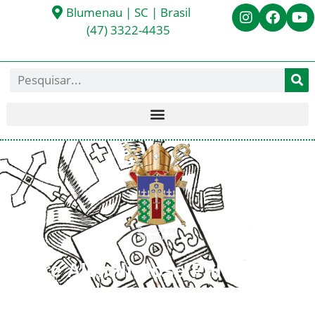
Blumenau | SC | Brasil
(47) 3322-4435
Padre Alcimir José Pillotto
< Todos os Presbíteros