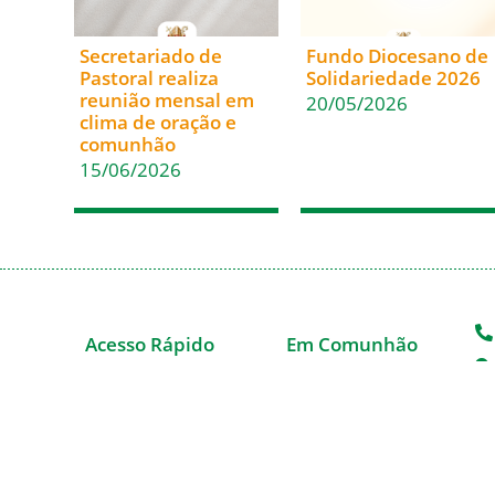
Secretariado de
Fundo Diocesano de
Pastoral realiza
Solidariedade 2026
reunião mensal em
20/05/2026
clima de oração e
comunhão
15/06/2026
Acesso Rápido
Em Comunhão
Inicio
Santa Sé
Paróquias
CNBB
Casa de Encontros
CNBB Sul 4
Blog da Diocese
Cáritas Nacional