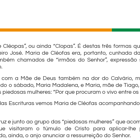
Cléopas”, ou ainda “Clopas”. É destas três formas q
eiro José. Maria de Cléofas era, portanto, cunhada d
mbém chamados de “irmãos do Senhor”, expressão s
.
eve com a Mãe de Deus também na dor do Calvário,
ssado o sábado, Maria Madalena, e Maria, mãe de Tiag
s piedosas mulheres: “Por que procuram o vivo entre os
adas Escrituras vemos Maria de Cléofas acompanhando 
uz e junto ao grupo das “piedosas mulheres” que acom
 visitaram o túmulo de Cristo para aplicar-lhe 
, ainda, o anjo anunciar a ressurreição do Senhor.