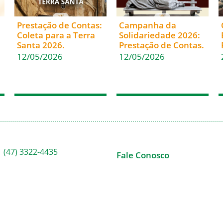
Prestação de Contas:
Campanha da
Coleta para a Terra
Solidariedade 2026:
Santa 2026.
Prestação de Contas.
12/05/2026
12/05/2026
(47) 3322-4435
Fale Conosco
Rua Sete de Setembro, 1086
Nome
– Centro
89010-204 – Blumenau – SC
Email
Caixa postal: 222 – CEP
89010-971