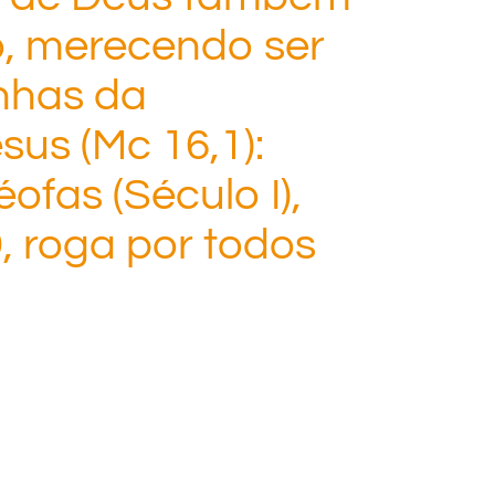
o, merecendo ser
nhas da
sus (Mc 16,1):
ofas (Século I),
, roga por todos