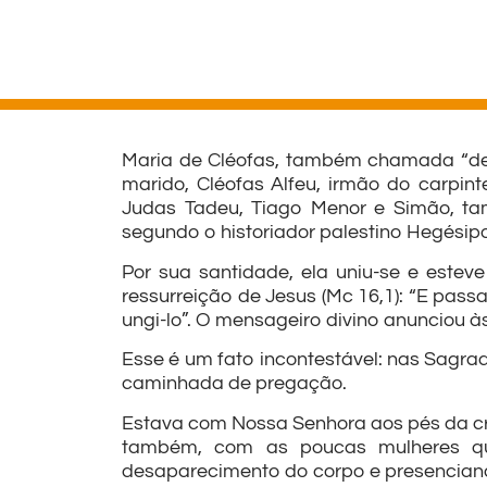
Maria de Cléofas, também chamada “de 
marido, Cléofas Alfeu, irmão do carpint
Judas Tadeu, Tiago Menor e Simão, ta
segundo o historiador palestino Hegésipo
Por sua santidade, ela uniu-se e est
ressurreição de Jesus (Mc 16,1): “E pa
ungi-lo”. O mensageiro divino anunciou à
Esse é um fato incontestável: nas Sagr
caminhada de pregação.
Estava com Nossa Senhora aos pés da cr
também, com as poucas mulheres que
desaparecimento do corpo e presenciando