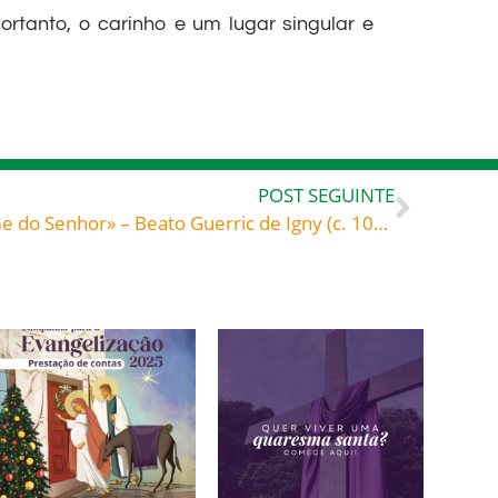
rtanto, o carinho e um lugar singular e
POST SEGUINTE
«Bendito o que vem em nome do Senhor» – Beato Guerric de Igny (c. 1080-1157), abade cisterciense