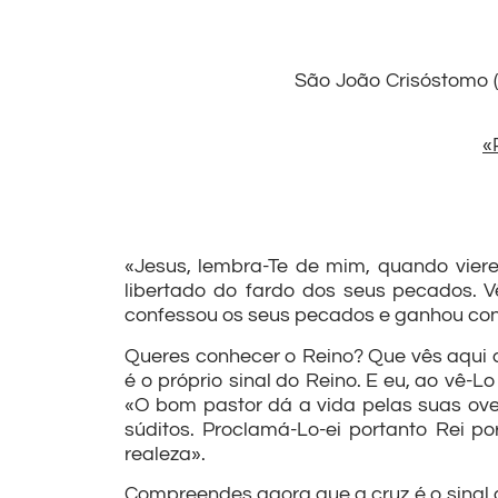
São João Crisóstomo (c
«
«Jesus, lembra-Te de mim, quando viere
libertado do fardo dos seus pecados. Vê
confessou os seus pecados e ganhou conf
Queres conhecer o Reino? Que vês aqui q
é o próprio sinal do Reino. E eu, ao vê-L
«O bom pastor dá a vida pelas suas ovel
súditos. Proclamá-Lo-ei portanto Rei p
realeza».
Compreendes agora que a cruz é o sinal d