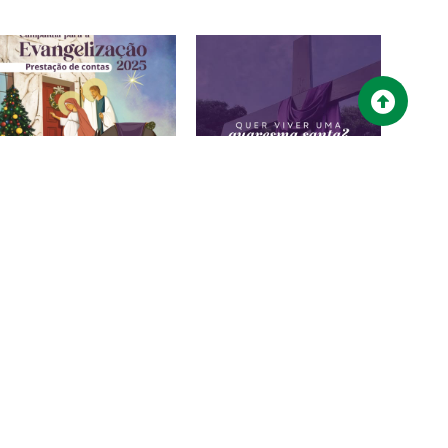
Campanha para a
Quer viver uma
Evangelização 2025 –
QUARESMA SANTA?
Prestação de contas
15/02/2026
28/02/2026