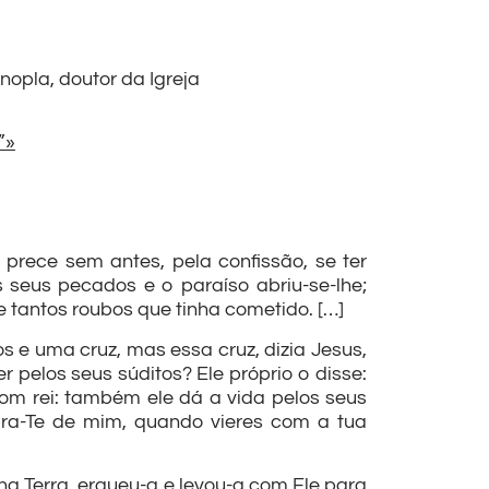
nopla, doutor da Igreja
”»
prece sem antes, pela confissão, se ter
s seus pecados e o paraíso abriu-se-lhe;
 tantos roubos que tinha cometido. […]
 e uma cruz, mas essa cruz, dizia Jesus,
r pelos seus súditos? Ele próprio o disse:
om rei: também ele dá a vida pelos seus
mbra-Te de mim, quando vieres com a tua
na Terra, ergueu-a e levou-a com Ele para