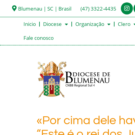
Blumenau | SC | Brasil
(47) 3322-4435
Inicio
Diocese
Organização
Clero
Fale conosco
«Por cima dele hav
“Este é o rei dos 