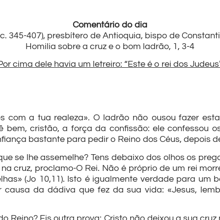
Comentário do dia
. 345-407), presbítero de Antioquia, bispo de Constanti
Homilia sobre a cruz e o bom ladrão, 1, 3-4
Por cima dele havia um letreiro: “Este é o rei dos Judeus
s com a tua realeza». O ladrão não ousou fazer esta 
 bem, cristão, a força da confissão: ele confessou o
iança bastante para pedir o Reino dos Céus, depois de
ue se lhe assemelhe? Tens debaixo dos olhos os pregos
o na cruz, proclamo-O Rei. Não é próprio de um rei morre
has» (Jo 10,11). Isto é igualmente verdade para um b
or causa da dádiva que fez da sua vida: «Jesus, le
o Reino? Eis outra prova: Cristo não deixou a sua cruz 