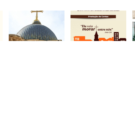
Prestação de Contas:
Campanha da
Coleta para a Terra
Solidariedade 2026:
Santa 2026.
Prestação de Contas.
12/05/2026
12/05/2026