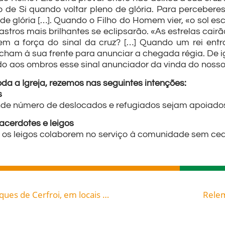
o de Si quando voltar pleno de glória. Para percebere
e glória […]. Quando o Filho do Homem vier, «o sol escu
astros mais brilhantes se eclipsarão. «As estrelas cair
em a força do sinal da cruz? […] Quando um rei en
ham à sua frente para anunciar a chegada régia. De i
do aos ombros esse sinal anunciador da vinda do nosso
a a Igreja, rezemos nas seguintes intenções:
s
de número de deslocados e refugiados sejam apoiado
acerdotes e leigos
e os leigos colaborem no serviço à comunidade sem ce
Um dia, Félix e João estavam caçando nos bosques de Cerfroi, em locais retirados, quando tiveram a mesma visão divina. Nela, Deus os chamava para lutar pela libertação dos cristãos que sofriam como escravos nas mãos dos muçulmanos através da formação de uma Ordem religiosa com tal finalidade: São Félix de Valois (1127-1212), celebrado hoje, 20, roga por todos nós!
Relem