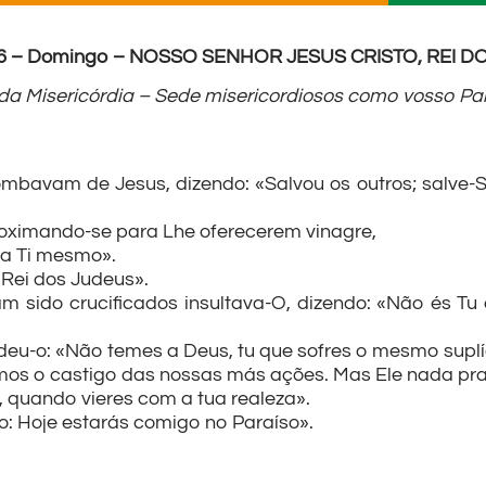
016 – Domingo – NOSSO SENHOR JESUS CRISTO, REI 
da Misericórdia – Sede misericordiosos como vosso Pai é
mbavam de Jesus, dizendo: «Salvou os outros; salve-S
oximando-se para Lhe oferecerem vinagre,
e a Ti mesmo».
o Rei dos Judeus».
am sido crucificados insultava-O, dizendo: «Não és T
deu-o: «Não temes a Deus, tu que sofres o mesmo suplí
bemos o castigo das nossas más ações. Mas Ele nada pr
, quando vieres com a tua realeza».
o: Hoje estarás comigo no Paraíso».