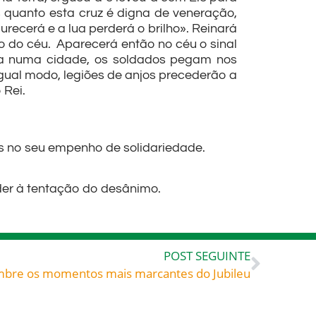
s quanto esta cruz é digna de veneração,
recerá e a lua perderá o brilho». Reinará
ão do céu. Aparecerá então no céu o sinal
tra numa cidade, os soldados pegam nos
gual modo, legiões de anjos precederão a
 Rei.
s no seu empenho de solidariedade.
der à tentação do desânimo.
POST SEGUINTE
bre os momentos mais marcantes do Jubileu