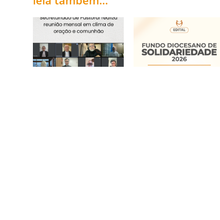
leia também...
Secretariado de
Fundo Diocesano de
Pastoral realiza
Solidariedade 2026
reunião mensal em
20/05/2026
clima de oração e
comunhão
15/06/2026