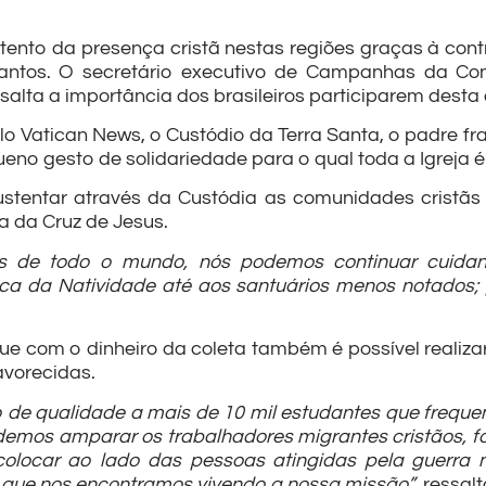
tento da presença cristã nestas regiões graças à cont
antos. O secretário executivo de Campanhas da Con
ssalta a importância dos brasileiros participarem desta
 Vatican News, o Custódio da Terra Santa, o padre fr
ueno gesto de solidariedade para o qual toda a Igreja 
sustentar através da Custódia as comunidades cristã
a da Cruz de Jesus.
os de todo o mundo, nós podemos continuar cuid
lica da Natividade até aos santuários menos notados
que com o dinheiro da coleta também é possível realiz
avorecidas.
 de qualidade a mais de 10 mil estudantes que frequ
podemos amparar os trabalhadores migrantes cristãos, 
colocar ao lado das pessoas atingidas pela guerra n
 que nos encontramos vivendo a nossa missão”
, ressalt