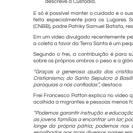
descreve a Custódia.
E só é possível manter o cuidado e o sus
feita especialmente para os Lugares S
(CNBB), padre Patriky Samuel Batista, re
Em um vídeo divulgado recentemente pelo
a coleta a favor da Terra Santa é um peq
Segundo o frei, a contribuição é para 
sobre os próprios ombros o peso e a glóri
“Graças a generosa ajuda dos cristã
Cristianismo; do Santo Sepulcro à Basí
paróquias a nós confiadas”
, destaca
Frei Francesco Patton explica no vídeo 
acolhida a migrantes e pessoas menos f
“Podemos garantir instrução e educação
as jovens famílias a encontrar um lar; 
longe da própria pátria; podemos nos 
espalhados nos mais diversos países em