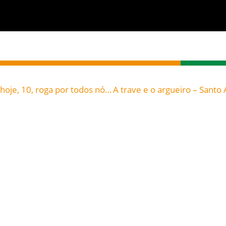
São Nicolau Tolentino (1245-1305), celebrado hoje, 10, roga por todos nós e ajuda-nos, neste momento, a termos saúde de alma e corpo!