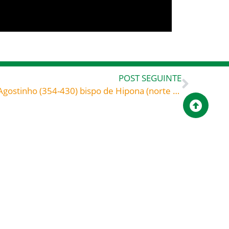
POST SEGUINTE
A trave e o argueiro – Santo Agostinho (354-430) bispo de Hipona (norte de África), doutor da Igreja Explicação do Sermão da Montanha , 19, 63