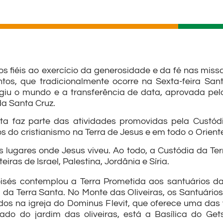
s fiéis ao exercício da generosidade e da fé nas miss
ntos, que tradicionalmente ocorre na Sexta-feira S
iu o mundo e a transferência de data, aprovada pelo 
a Santa Cruz.
a faz parte das atividades promovidas pela Custód
os do cristianismo na Terra de Jesus e em todo o Orient
s lugares onde Jesus viveu. Ao todo, a Custódia da T
eiras de Israel, Palestina, Jordânia e Síria.
sés contemplou a Terra Prometida aos santuários da
da Terra Santa. No Monte das Oliveiras, os Santuários
os na igreja do Dominus Flevit, que oferece uma das v
ado do jardim das oliveiras, está a Basílica do Get