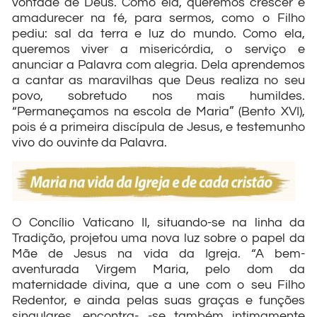
vontade de Deus. Como ela, queremos crescer e
amadurecer na fé, para sermos, como o Filho
pediu: sal da terra e luz do mundo. Como ela,
queremos viver a misericórdia, o serviço e
anunciar a Palavra com alegria. Dela aprendemos
a cantar as maravilhas que Deus realiza no seu
povo, sobretudo nos mais humildes.
“Permaneçamos na escola de Maria” (Bento XVI),
pois é a primeira discípula de Jesus, e testemunho
vivo do ouvinte da Palavra.
O Concílio Vaticano II, situando-se na linha da
Tradição, projetou uma nova luz sobre o papel da
Mãe de Jesus na vida da Igreja. “A bem-
aventurada Virgem Maria, pelo dom da
maternidade divina, que a une com o seu Filho
Redentor, e ainda pelas suas graças e funções
singulares, encontra- -se também intimamente