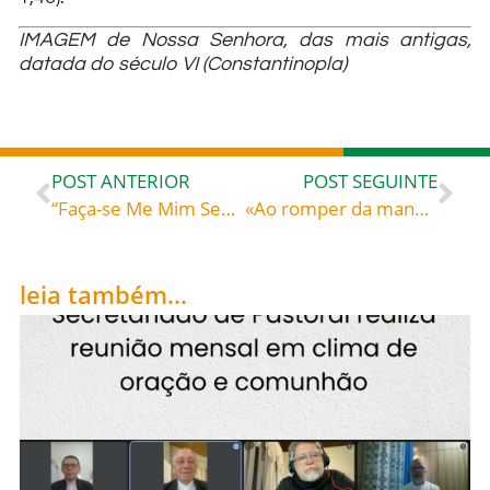
IMAGEM de Nossa Senhora, das mais antigas,
datada do século VI (Constantinopla)
POST ANTERIOR
POST SEGUINTE
“Faça-se Me Mim Segundo a Tua Palavra”. Por Dom Rafael Biernaski
«Ao romper da manhã, Jesus apresentou-Se na margem» – São Gregório Magno (c. 540-604) papa, doutor da Igreja Homilias sobre o Evangelho, n.º 24
leia também...