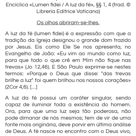
Encíclica «Lumen fidei / A luz da fé», §§ 1, 4 (trad. ©
Libreria Editrice Vaticana)
Os olhos abriram-se-lhes.
A luz da fé (lumen fidei) é a expressão com que a
tradição da Igreja designou o grande dom trazido
por Jesus. Eis como Ele Se nos apresenta, no
Evangelho de João: «Eu vim ao mundo como luz,
para que todo o que crê em Mim não fique nas
trevas» (Jo 12,46). E São Paulo exprime-se nestes
termos: «Porque o Deus que disse: "das trevas
brilhe a luz" foi quem brilhou nos nossos corações»
(2Cor 4,6). […]
A luz da fé possui um caráter singular, sendo
capaz de iluminar toda a existência do homem.
Ora, para que uma luz seja tão poderosa, não
pode dimanar de nós mesmos; tem de vir de uma
fonte mais originária, deve porvir em última análise
de Deus. A fé nasce no encontro com o Deus vivo,