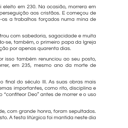
i eleito em 230. Na ocasião, morrera em
perseguição aos cristãos. E começou de
o-os a trabalhos forçados numa mina de
istrou com sabedoria, sagacidade e muita
do-se, também, o primeiro papa da Igreja
nção por apenas quarenta dias.
Por isso também renunciou ao seu posto,
orrer, em 235, mesmo ano da morte de
o final do século III. As suas obras mais
temas importantes, como rito, disciplina e
o “confiteor Deo” antes de morrer e o uso
de, com grande honra, foram sepultados.
o. A festa litúrgica foi mantida neste dia