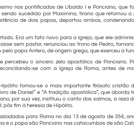
smo nos pontificados de Ubaldo I e Ponciano, que fo
 sendo sucedido por Maximino, tirano que retomou a 
istência de dois papas, deportou ambos, condenand
rtado. Era um fato novo para a Igreja, que ele admin
asse sem pastor, renunciou ao trono de Pedro, tornan
o pelo papa Antero, de origem grega, que exerceu a fu
e percebeu o sincero zelo apostólico de Ponciano. 
econciliando-se com a Igreja de Roma, antes de m
ipólito tornou-se o mais importante filósofo cristão d
Livro de Daniel” e “A tradição apostólica”, que aborda 
o, por sua vez, instituiu o canto dos salmos, a reza d
pôs fim à heresia de Hipólito.
rasladados para Roma no dia 13 de agosto de 354, on
ina e o papa são Ponciano nas catacumbas de são Calist