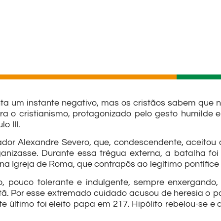
ta um instante negativo, mas os cristãos sabem que n
a o cristianismo, protagonizado pelo gesto humilde e 
 III.
r Alexandre Severo, que, condescendente, aceitou a 
rganizasse. Durante essa trégua externa, a batalha fo
na Igreja de Roma, que contrapôs ao legítimo pontífice
ero, pouco tolerante e indulgente, sempre enxergan
stã. Por esse extremado cuidado acusou de heresia o p
 último foi eleito papa em 217. Hipólito rebelou-se 