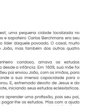
st, uma pequena cidade localizada no
les e sapateiro Carlos Berchmans era seu
do líder daquele povoado. O casal, muito
de João, mas também dos outros quatro
nheiro caridoso, amava os estudos
a desde a infância. Em 1609, sua mãe foi
Seu pai enviou João, com os irmãos, para
, onde a sua imensa capacidade para o
lorou. E, extremado devoto de Jesus e da
ote, iniciando seus estudos eclesiásticos.
a aprender uma profissão, pois seu pai,
s pagar-lhe os estudos. Mas com a ajuda