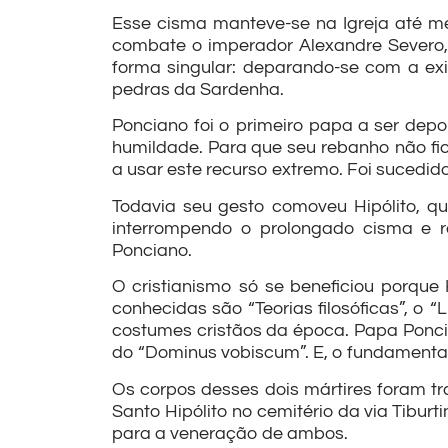
Esse cisma manteve-se na Igreja até me
combate o imperador Alexandre Severo,
forma singular: deparando-se com a ex
pedras da Sardenha.
Ponciano foi o primeiro papa a ser depo
humildade. Para que seu rebanho não fic
a usar este recurso extremo. Foi sucedid
Todavia seu gesto comoveu Hipólito, qu
interrompendo o prolongado cisma e r
Ponciano.
O cristianismo só se beneficiou porque H
conhecidas são “Teorias filosóficas”, o “
costumes cristãos da época. Papa Poncian
do “Dominus vobiscum”. E, o fundamental: 
Os corpos desses dois mártires foram t
Santo Hipólito no cemitério da via Tiburt
para a veneração de ambos.