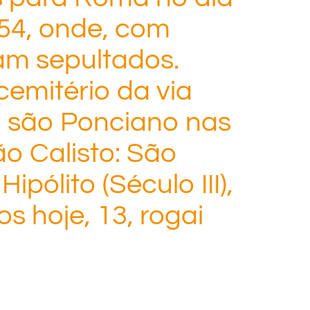
54, onde, com
am sepultados.
cemitério da via
a são Ponciano nas
o Calisto: São
pólito (Século III),
os hoje, 13, rogai