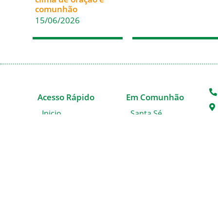
comunhão
15/06/2026
Acesso Rápido
Em Comunhão
Inicio
Santa Sé
Paróquias
CNBB
Casa de Encontros
CNBB Sul 4
Blog da Diocese
Cáritas Nacional
Álbum de Fotos
Cáritas Blumenau
Solicitação de
Certidão
Fale conosco