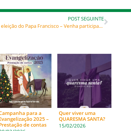
POST SEGUINTE
Missa de ação de graças pela eleição do Papa Francisco – Venha participar! Divulgue!
Campanha para a
Quer viver uma
Evangelização 2025 –
QUARESMA SANTA?
Prestação de contas
15/02/2026