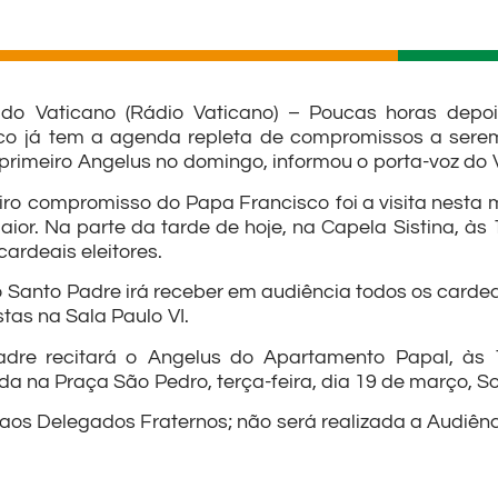
do Vaticano (Rádio Vaticano) – Poucas horas depoi
co já tem a agenda repleta de compromissos a serem
 primeiro Angelus no domingo, informou o porta-voz do
iro compromisso do Papa Francisco foi a visita nesta m
aior. Na parte da tarde de hoje, na Capela Sistina, às
ardeais eleitores.
 o Santo Padre irá receber em audiência todos os carde
stas na Sala Paulo VI.
dre recitará o Angelus do Apartamento Papal, às 
a na Praça São Pedro, terça-feira, dia 19 de março, So
 aos Delegados Fraternos; não será realizada a Audiênci