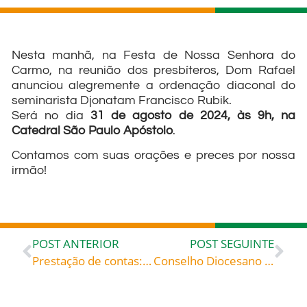
Nesta manhã, na Festa de Nossa Senhora do
Carmo, na reunião dos presbíteros, Dom Rafael
anunciou alegremente a ordenação diaconal do
seminarista Djonatam Francisco Rubik.
Será no dia
31 de agosto de 2024, às 9h, na
Catedral São Paulo Apóstolo
.
Contamos com suas orações e preces por nossa
irmão!
POST ANTERIOR
POST SEGUINTE
Prestação de contas: coleta da solidariedade Rio Grande do Sul
Conselho Diocesano de Pastoral reflete sobre a oração – Publicação do Jornal Médio Vale, Timbó, edição de 16 de julho de 2024 – Confira