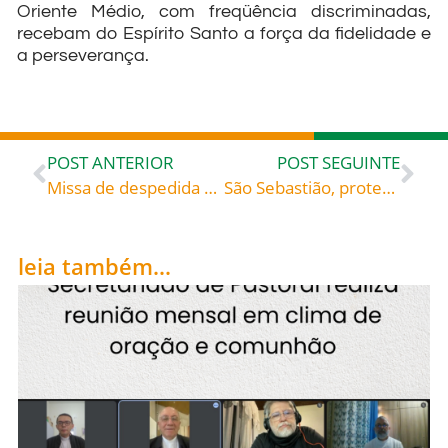
Oriente Médio, com freqüência discriminadas,
recebam do Espírito Santo a força da fidelidade e
a perseverança.
POST ANTERIOR
POST SEGUINTE
Missa de despedida dos símbolos da JMJ na Catedral de Blumenau – Álbum 2
São Sebastião, protetor contra as doenças, fome e guerra, roga por nós!
leia também...